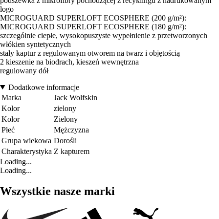
podszewka z mikrofibry pochodzącej z recyklingu z nadrukowanym
logo
MICROGUARD SUPERLOFT ECOSPHERE (200 g/m²):
MICROGUARD SUPERLOFT ECOSPHERE (180 g/m²):
szczególnie ciepłe, wysokopuszyste wypełnienie z przetworzonych
włókien syntetycznych
stały kaptur z regulowanym otworem na twarz i objętością
2 kieszenie na biodrach, kieszeń wewnętrzna
regulowany dół
Dodatkowe informacje
Marka
Jack Wolfskin
Kolor
zielony
Kolor
Zielony
Płeć
Mężczyzna
Grupa wiekowa
Dorośli
Charakterystyka
Z kapturem
Loading...
Loading...
Wszystkie nasze marki