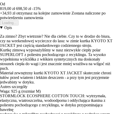
Od
819,00 zł
698,50 zł
-15%
+34,93 zł
otrzymasz na kolejne zamowienie
Zostana naliczone po
potwierdzeniu zamowienia
Loading...
Opis
Za zimno? Zbyt wietrznie? Nie dla ciebie. Czy to w drodze do biura,
czy na weekendowej wycieczce do lasu: w zimie kurtka KYOTO XT
JACKET jest częścią standardowego codziennego stroju.
Kurtkę zimową wyposażyliśmy w nasz niezwykle ciepły polar
SUPERLOFT z poliestru pochodzącego z recyklingu. Ta wysoko
wypełniona wyściółka z włókien syntetycznych ma doskonały
stosunek ciepła do wagi i jest znacznie mniej wrażliwa na wilgoć niż
puch.
Materiał zewnętrzny kurtki KYOTO XT JACKET skutecznie chroni
tułów przed wiatrem i lekkim deszczem - a przy tym jest przyjemnie
jedwabisty w dotyku.
Autres szczegóły
Waga: 925 g (rozmiar M)
STORMLOCK ECOSPHERE COTTON TOUCH: wytrzymała,
elastyczna, wiatroszczelna, wodoodporna i oddychająca tkanina z
poliestru pochodzącego z recyklingu, w dotyku przypominająca
bawełnę