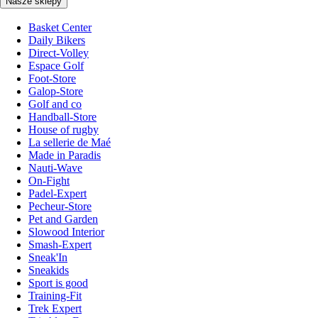
Nasze sklepy
Basket Center
Daily Bikers
Direct-Volley
Espace Golf
Foot-Store
Galop-Store
Golf and co
Handball-Store
House of rugby
La sellerie de Maé
Made in Paradis
Nauti-Wave
On-Fight
Padel-Expert
Pecheur-Store
Pet and Garden
Slowood Interior
Smash-Expert
Sneak'In
Sneakids
Sport is good
Training-Fit
Trek Expert