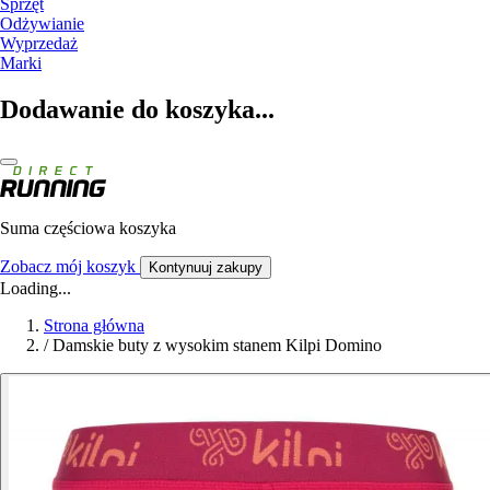
Sprzęt
Odżywianie
Wyprzedaż
Marki
Dodawanie do koszyka...
Suma częściowa koszyka
Zobacz mój koszyk
Kontynuuj zakupy
Loading...
Strona główna
/
Damskie buty z wysokim stanem Kilpi Domino