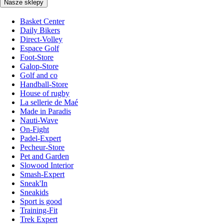
Nasze sklepy
Basket Center
Daily Bikers
Direct-Volley
Espace Golf
Foot-Store
Galop-Store
Golf and co
Handball-Store
House of rugby
La sellerie de Maé
Made in Paradis
Nauti-Wave
On-Fight
Padel-Expert
Pecheur-Store
Pet and Garden
Slowood Interior
Smash-Expert
Sneak'In
Sneakids
Sport is good
Training-Fit
Trek Expert