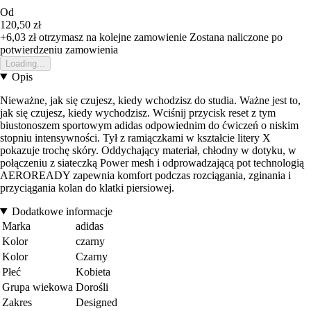
Od
120,50 zł
+6,03 zł
otrzymasz na kolejne zamowienie
Zostana naliczone po
potwierdzeniu zamowienia
Loading...
Opis
Nieważne, jak się czujesz, kiedy wchodzisz do studia. Ważne jest to,
jak się czujesz, kiedy wychodzisz. Wciśnij przycisk reset z tym
biustonoszem sportowym adidas odpowiednim do ćwiczeń o niskim
stopniu intensywności. Tył z ramiączkami w kształcie litery X
pokazuje trochę skóry. Oddychający materiał, chłodny w dotyku, w
połączeniu z siateczką Power mesh i odprowadzającą pot technologią
AEROREADY zapewnia komfort podczas rozciągania, zginania i
przyciągania kolan do klatki piersiowej.
Dodatkowe informacje
Marka
adidas
Kolor
czarny
Kolor
Czarny
Płeć
Kobieta
Grupa wiekowa
Dorośli
Zakres
Designed