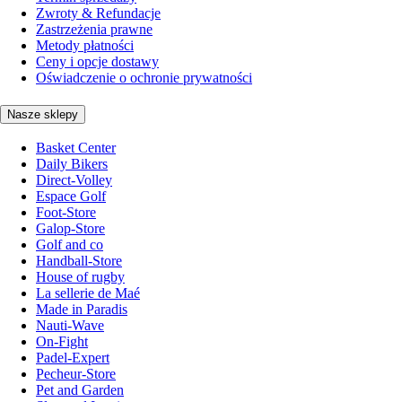
Zwroty & Refundacje
Zastrzeżenia prawne
Metody płatności
Ceny i opcje dostawy
Oświadczenie o ochronie prywatności
Nasze sklepy
Basket Center
Daily Bikers
Direct-Volley
Espace Golf
Foot-Store
Galop-Store
Golf and co
Handball-Store
House of rugby
La sellerie de Maé
Made in Paradis
Nauti-Wave
On-Fight
Padel-Expert
Pecheur-Store
Pet and Garden