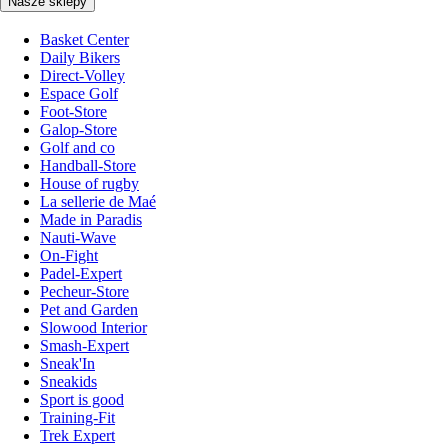
Nasze sklepy
Basket Center
Daily Bikers
Direct-Volley
Espace Golf
Foot-Store
Galop-Store
Golf and co
Handball-Store
House of rugby
La sellerie de Maé
Made in Paradis
Nauti-Wave
On-Fight
Padel-Expert
Pecheur-Store
Pet and Garden
Slowood Interior
Smash-Expert
Sneak'In
Sneakids
Sport is good
Training-Fit
Trek Expert