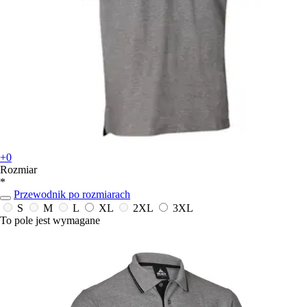
+0
Rozmiar
*
Przewodnik po rozmiarach
S
M
L
XL
2XL
3XL
To pole jest wymagane