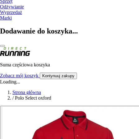
Sprzęt
Odżywianie
Wyprzedaż
Marki
Dodawanie do koszyka...
Suma częściowa koszyka
Zobacz mój koszyk
Kontynuuj zakupy
Loading...
Strona główna
/
Polo Select oxford