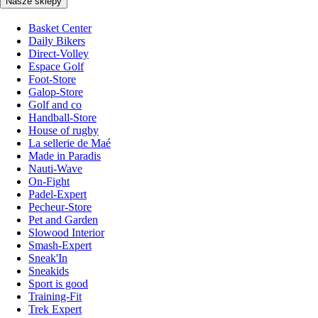
Nasze sklepy
Basket Center
Daily Bikers
Direct-Volley
Espace Golf
Foot-Store
Galop-Store
Golf and co
Handball-Store
House of rugby
La sellerie de Maé
Made in Paradis
Nauti-Wave
On-Fight
Padel-Expert
Pecheur-Store
Pet and Garden
Slowood Interior
Smash-Expert
Sneak'In
Sneakids
Sport is good
Training-Fit
Trek Expert