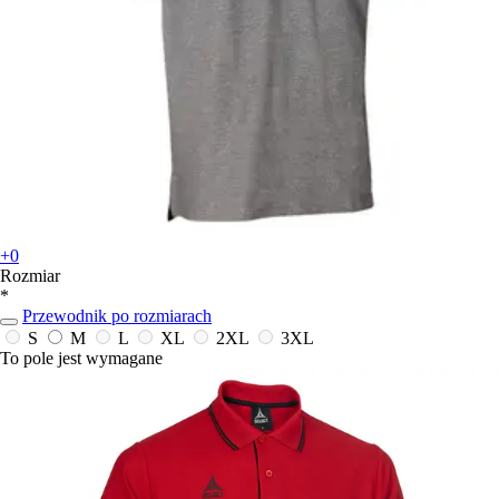
+0
Rozmiar
*
Przewodnik po rozmiarach
S
M
L
XL
2XL
3XL
To pole jest wymagane