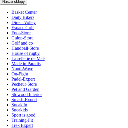
Nasze sklepy
Basket Center
Daily Bikers
Direct-Volley
Espace Golf
Foot-Store
Galop-Store
Golf and co
Handball-Store
House of rugby
La sellerie de Maé
Made in Paradis
Nauti-Wave
On-Fight
Padel-Expert
Pecheur-Store
Pet and Garden
Slowood Interior
Smash-Expert
Sneak'In
Sneakids
Sport is good
Training-Fit
Trek Expert