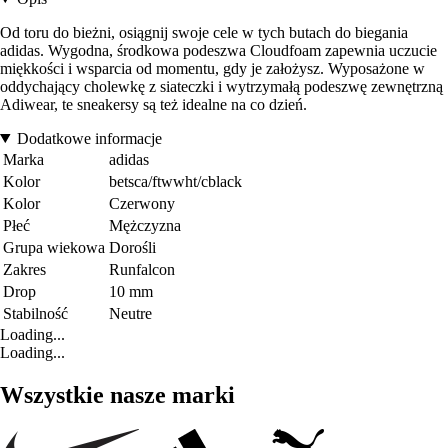
Od toru do bieżni, osiągnij swoje cele w tych butach do biegania
adidas. Wygodna, środkowa podeszwa Cloudfoam zapewnia uczucie
miękkości i wsparcia od momentu, gdy je założysz. Wyposażone w
oddychający cholewkę z siateczki i wytrzymałą podeszwę zewnętrzną
Adiwear, te sneakersy są też idealne na co dzień.
Dodatkowe informacje
Marka
adidas
Kolor
betsca/ftwwht/cblack
Kolor
Czerwony
Płeć
Mężczyzna
Grupa wiekowa
Dorośli
Zakres
Runfalcon
Drop
10 mm
Stabilność
Neutre
Loading...
Loading...
Wszystkie nasze marki