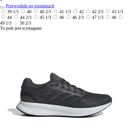
*
Przewodnik po rozmiarach
39 1/3
40
40 2/3
41 1/3
42
42 2/3
43 1/3
44
44 2/3
45 1/3
46
46 2/3
47 1/3
48
49 1/3
50 2/3
To pole jest wymagane