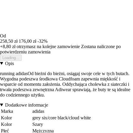
Od
258,50 zł
176,00 zł
-32%
+8,80 zł
otrzymasz na kolejne zamowienie
Zostana naliczone po
potwierdzeniu zamowienia
Loading...
Opis
running adidasOd bieżni do bieżni, osiągaj swoje cele w tych butach.
Wygodna podeszwa środkowa Cloudfoam zapewnia miękkość i
wsparcie od momentu założenia. Oddychająca cholewka z siateczki i
trwała podeszwa zewnętrzna Adiwear sprawiają, że buty te są idealne
do codziennego użytku.
Dodatkowe informacje
Marka
adidas
Kolor
grey six/core black/cloud white
Kolor
Szary
Płeć
Mężczyzna