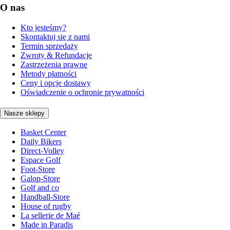
O nas
Kto jesteśmy?
Skontaktuj się z nami
Termin sprzedaży
Zwroty & Refundacje
Zastrzeżenia prawne
Metody płatności
Ceny i opcje dostawy
Oświadczenie o ochronie prywatności
Nasze sklepy
Basket Center
Daily Bikers
Direct-Volley
Espace Golf
Foot-Store
Galop-Store
Golf and co
Handball-Store
House of rugby
La sellerie de Maé
Made in Paradis