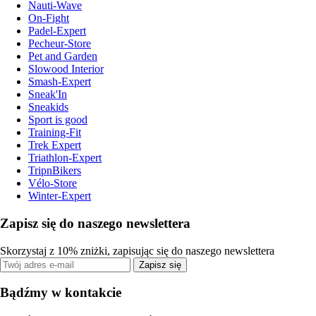
Nauti-Wave
On-Fight
Padel-Expert
Pecheur-Store
Pet and Garden
Slowood Interior
Smash-Expert
Sneak'In
Sneakids
Sport is good
Training-Fit
Trek Expert
Triathlon-Expert
TripnBikers
Vélo-Store
Winter-Expert
Zapisz się do naszego newslettera
Skorzystaj z 10% zniżki, zapisując się do naszego newslettera
Zapisz się
Bądźmy w kontakcie