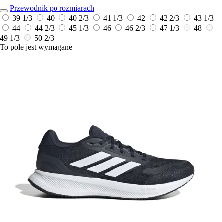
Przewodnik po rozmiarach
39 1/3
40
40 2/3
41 1/3
42
42 2/3
43 1/3
44
44 2/3
45 1/3
46
46 2/3
47 1/3
48
49 1/3
50 2/3
To pole jest wymagane