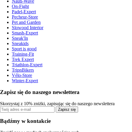
Nauti-Wave
On-Fight
Padel-Expert
Pecheur-Store
Pet and Garden
Slowood Interior
Smash-Expert
Sneak'In
Sneakids
Sport is good
Training-Fit
Trek Expert
Triathlon-Expert
TripnBikers
Vélo-Store
Winter-Expert
Zapisz się do naszego newslettera
Skorzystaj z 10% zniżki, zapisując się do naszego newslettera
Zapisz się
Bądźmy w kontakcie