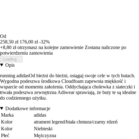
Od
258,50 zł
176,00 zł
-32%
+8,80 zł
otrzymasz na kolejne zamowienie
Zostana naliczone po
potwierdzeniu zamowienia
Loading...
Opis
running adidasOd bieżni do bieżni, osiągaj swoje cele w tych butach.
Wygodna podeszwa środkowa Cloudfoam zapewnia miękkość i
wsparcie od momentu założenia. Oddychająca cholewka z siateczki i
trwała podeszwa zewnętrzna Adiwear sprawiają, że buty te są idealne
do codziennego użytku.
Dodatkowe informacje
Marka
adidas
Kolor
atrament legend/biała chmura/czarny rdzeń
Kolor
Niebieski
Płeć
Mężczyzna