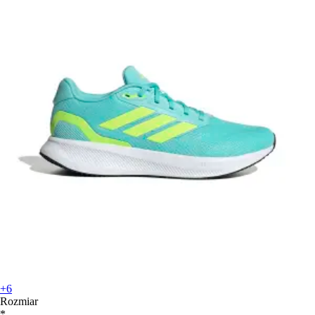
+6
Rozmiar
*