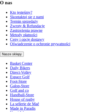
O nas
Kto jesteśmy?
Skontaktuj się z nami
Termin sprzedaży
Zwroty & Refundacje
Zastrzeżenia prawne
Metody płatności
Ceny i opcje dostawy
Oświadczenie o ochronie prywatności
Nasze sklepy
Basket Center
Daily Bikers
Direct-Volley
Espace Golf
Foot-Store
Galop-Store
Golf and co
Handball-Store
House of rugby
La sellerie de Maé
Made in Paradis