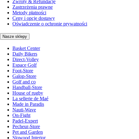
Zwroty & Refundacje
Zastrzeżenia prawne
Metody płatności
Ceny i opcje dostawy
Oświadczenie o ochronie prywatności
Nasze sklepy
Basket Center
Daily Bikers
Direct-Volley
Espace Golf
Foot-Store
Galop-Store
Golf and co
Handball-Store
House of rugby
La sellerie de Maé
Made in Paradis
Nauti-Wave
On-Fight
Padel-Expert
Pecheur-Store
Pet and Garden
Slowood Interior