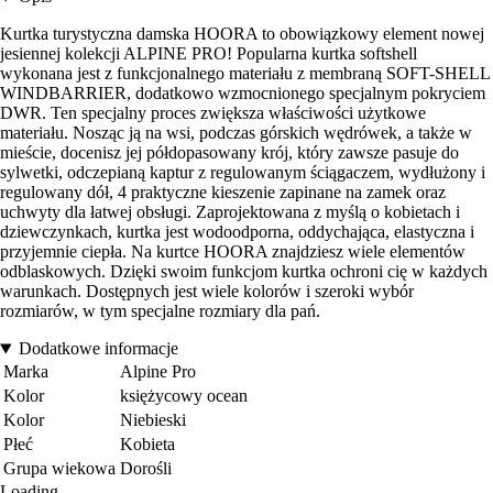
Kurtka turystyczna damska HOORA to obowiązkowy element nowej
jesiennej kolekcji ALPINE PRO! Popularna kurtka softshell
wykonana jest z funkcjonalnego materiału z membraną SOFT-SHELL
WINDBARRIER, dodatkowo wzmocnionego specjalnym pokryciem
DWR. Ten specjalny proces zwiększa właściwości użytkowe
materiału. Nosząc ją na wsi, podczas górskich wędrówek, a także w
mieście, docenisz jej półdopasowany krój, który zawsze pasuje do
sylwetki, odczepianą kaptur z regulowanym ściągaczem, wydłużony i
regulowany dół, 4 praktyczne kieszenie zapinane na zamek oraz
uchwyty dla łatwej obsługi. Zaprojektowana z myślą o kobietach i
dziewczynkach, kurtka jest wodoodporna, oddychająca, elastyczna i
przyjemnie ciepła. Na kurtce HOORA znajdziesz wiele elementów
odblaskowych. Dzięki swoim funkcjom kurtka ochroni cię w każdych
warunkach. Dostępnych jest wiele kolorów i szeroki wybór
rozmiarów, w tym specjalne rozmiary dla pań.
Dodatkowe informacje
Marka
Alpine Pro
Kolor
księżycowy ocean
Kolor
Niebieski
Płeć
Kobieta
Grupa wiekowa
Dorośli
Loading...