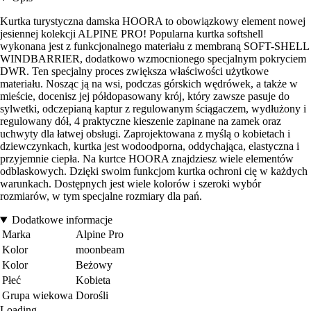
Kurtka turystyczna damska HOORA to obowiązkowy element nowej
jesiennej kolekcji ALPINE PRO! Popularna kurtka softshell
wykonana jest z funkcjonalnego materiału z membraną SOFT-SHELL
WINDBARRIER, dodatkowo wzmocnionego specjalnym pokryciem
DWR. Ten specjalny proces zwiększa właściwości użytkowe
materiału. Nosząc ją na wsi, podczas górskich wędrówek, a także w
mieście, docenisz jej półdopasowany krój, który zawsze pasuje do
sylwetki, odczepianą kaptur z regulowanym ściągaczem, wydłużony i
regulowany dół, 4 praktyczne kieszenie zapinane na zamek oraz
uchwyty dla łatwej obsługi. Zaprojektowana z myślą o kobietach i
dziewczynkach, kurtka jest wodoodporna, oddychająca, elastyczna i
przyjemnie ciepła. Na kurtce HOORA znajdziesz wiele elementów
odblaskowych. Dzięki swoim funkcjom kurtka ochroni cię w każdych
warunkach. Dostępnych jest wiele kolorów i szeroki wybór
rozmiarów, w tym specjalne rozmiary dla pań.
Dodatkowe informacje
Marka
Alpine Pro
Kolor
moonbeam
Kolor
Beżowy
Płeć
Kobieta
Grupa wiekowa
Dorośli
Loading...