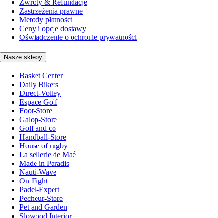
Zwroty & Refundacje
Zastrzeżenia prawne
Metody płatności
Ceny i opcje dostawy
Oświadczenie o ochronie prywatności
Nasze sklepy
Basket Center
Daily Bikers
Direct-Volley
Espace Golf
Foot-Store
Galop-Store
Golf and co
Handball-Store
House of rugby
La sellerie de Maé
Made in Paradis
Nauti-Wave
On-Fight
Padel-Expert
Pecheur-Store
Pet and Garden
Slowood Interior