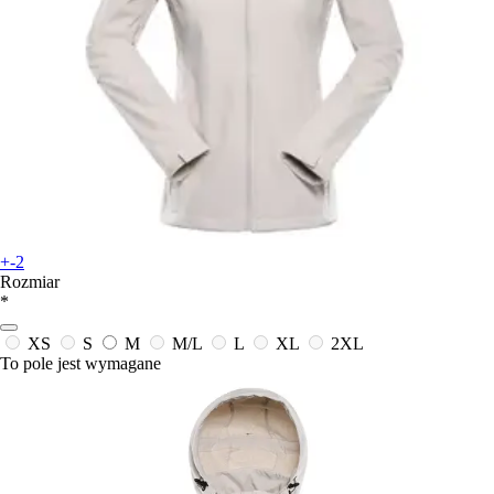
+-2
Rozmiar
*
XS
S
M
M/L
L
XL
2XL
To pole jest wymagane