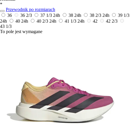
*
Przewodnik po rozmiarach
36
36 2/3
37 1/3
24h
38
24h
38 2/3
24h
39 1/3
24h
40
24h
40 2/3
24h
41 1/3
24h
42
42 2/3
43 1/3
To pole jest wymagane