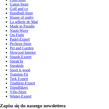
Galop-Store
Golf and co
Handball-Store
House of rugby
La sellerie de Maé
Made in Paradis
Nauti-Wave
On-Fight
Padel-Expert
Pecheur-Store
Pet and Garden
Slowood Interior
Smash-Expert
Sneak'In
Sneakids
Sport is good
Training-Fit
Trek Expert
Triathlon-Expert
TripnBikers
Vélo-Store
Winter-Expert
Zapisz się do naszego newslettera