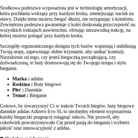
Środkowa podeszwa wyposażona jest w technologię amortyzacji,
która pochłania wstrząsy przy każdym kroku, zmniejszając nacisk na
stawy. Dzięki temu możesz biegać dłużej, nie rezygnując z komfortu.
Zewnętrzna podeszwa gwarantuje z kolei doskonałą przyczepność na
wszystkich rodzajach nawierzchni, oferując niezawodną trakcję, na
której możesz polegać przy każdym kroku.
Szczegóły ergonomicznego designu tych butów wspierają i stabilizują
Twoją stopę, zapewniając dobre trzymanie, aby unikać kontuzji.
Niezależnie od tego, czy jesteś biegaczką początkującą, czy
doświadczoną, te buty dostosowują się do Twojego tempa i stylu
biegania.
Marka :
adidas
Rodzina :
Buty biegowe
Płeć :
Damskie
Temat :
Bieganie
Gotowe, by towarzyszyć Ci w trakcie Twoich biegów, buty biegowe
damskie adidas Adizero Evo SL to niezbędny element wyposażenia
każdej biegaczki pragnącej osiągnąć sukces. Nie pozwól, aby
cokolwiek powstrzymywało Cię przed pasją do biegania i wybierz
jakość oraz innowacyjność z adidas.