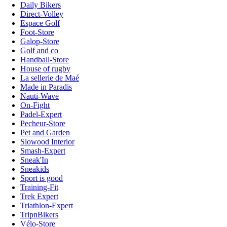
Daily Bikers
Direct-Volley
Espace Golf
Foot-Store
Galop-Store
Golf and co
Handball-Store
House of rugby
La sellerie de Maé
Made in Paradis
Nauti-Wave
On-Fight
Padel-Expert
Pecheur-Store
Pet and Garden
Slowood Interior
Smash-Expert
Sneak'In
Sneakids
Sport is good
Training-Fit
Trek Expert
Triathlon-Expert
TripnBikers
Vélo-Store