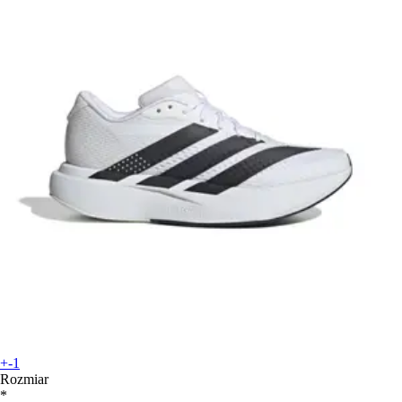
+-1
Rozmiar
*