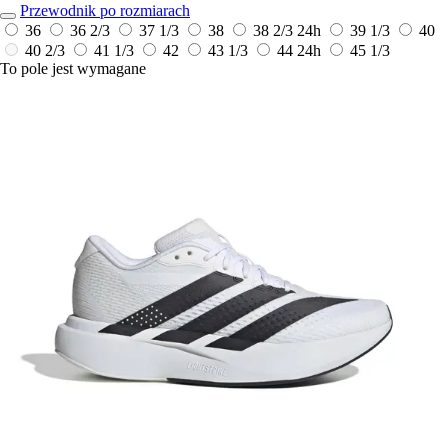
Przewodnik po rozmiarach
36
36 2/3
37 1/3
38
38 2/3
24h
39 1/3
40
40 2/3
41 1/3
42
43 1/3
44
24h
45 1/3
To pole jest wymagane