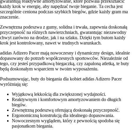
gwarantują reaktywne amortyzowanie, które pozwala przekształcić
każdy krok w energię, aby napędzać twoje bieganie. Ta cecha jest
szczególnie ceniona podczas szybkich biegów, gdzie każdy gram ma
znaczenie.
Zewnętrzna podeszwa z gumy, solidna i trwała, zapewnia doskonałą
przyczepność na różnych nawierzchniach, gwarantując niezawodny
chwyt zarówno na drodze, jak i na szlaku. Dzięki tym butom każdy
krok jest kontrolowany, nawet w trudnych warunkach.
adidas Adizero Pacer mają nowoczesny i dynamiczny design, idealnie
dopasowany do potrzeb współczesnych sportowców. Niezależnie od
tego, czy jesteś przypadkową biegaczką, czy zapaloną atletką, te buty
będą doskonałym wsparciem w twoim wyposażeniu.
Podsumowując, buty do biegania dla kobiet adidas Adizero Pacer
wyróżniają się:
Wyjątkową lekkością dla zwiększonej wydajności.
Reaktywnym i komfortowym amortyzowaniem do długich
biegów.
Zewnętrzną podeszwą oferującą doskonałą przyczepność.
Ergonomiczną konstrukcją dla idealnego dopasowania.
Nowoczesnym wyglądem, który z pewnością spodoba się
pasjonatkom biegania.