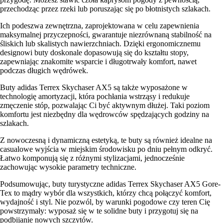
przechodząc przez rzeki lub poruszając się po błotnistych szlakach.
Ich podeszwa zewnętrzna, zaprojektowana w celu zapewnienia
maksymalnej przyczepności, gwarantuje niezrównaną stabilność na
śliskich lub skalistych nawierzchniach. Dzięki ergonomicznemu
designowi buty doskonale dopasowują się do kształtu stopy,
zapewniając znakomite wsparcie i długotrwały komfort, nawet
podczas długich wędrówek.
Buty adidas Terrex Skychaser AX5 są także wyposażone w
technologię amortyzacji, która pochłania wstrząsy i redukuje
zmęczenie stóp, pozwalając Ci być aktywnym dłużej. Taki poziom
komfortu jest niezbędny dla wędrowców spędzających godziny na
szlakach.
Z nowoczesną i dynamiczną estetyką, te buty są również idealne na
casualowe wyjścia w miejskim środowisku po dniu pełnym odkryć.
Łatwo komponują się z różnymi stylizacjami, jednocześnie
zachowując wysokie parametry techniczne.
Podsumowując, buty turystyczne adidas Terrex Skychaser AX5 Gore-
Tex to mądry wybór dla wszystkich, którzy chcą połączyć komfort,
wydajność i styl. Nie pozwól, by warunki pogodowe czy teren Cię
powstrzymały: wyposaż się w te solidne buty i przygotuj się na
podbijanie nowych szczytów.