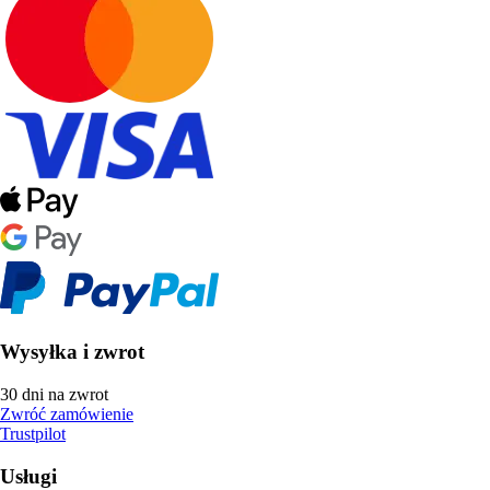
Wysyłka i zwrot
30 dni na zwrot
Zwróć zamówienie
Trustpilot
Usługi