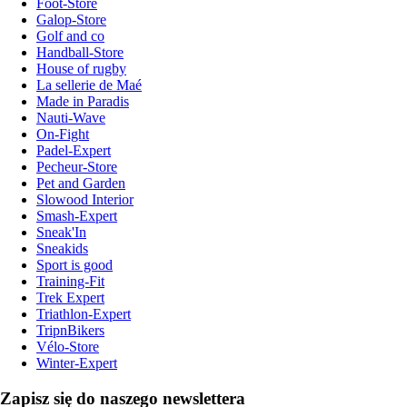
Foot-Store
Galop-Store
Golf and co
Handball-Store
House of rugby
La sellerie de Maé
Made in Paradis
Nauti-Wave
On-Fight
Padel-Expert
Pecheur-Store
Pet and Garden
Slowood Interior
Smash-Expert
Sneak'In
Sneakids
Sport is good
Training-Fit
Trek Expert
Triathlon-Expert
TripnBikers
Vélo-Store
Winter-Expert
Zapisz się do naszego newslettera