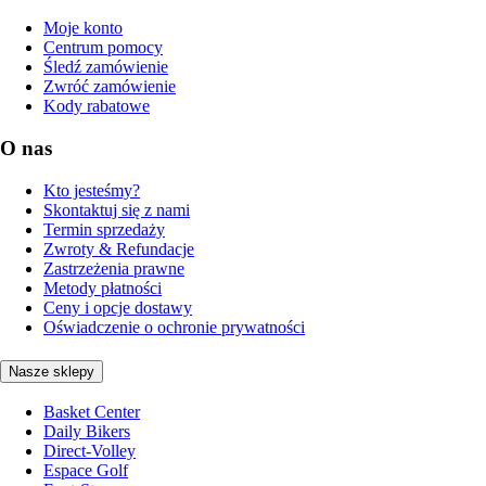
Moje konto
Centrum pomocy
Śledź zamówienie
Zwróć zamówienie
Kody rabatowe
O nas
Kto jesteśmy?
Skontaktuj się z nami
Termin sprzedaży
Zwroty & Refundacje
Zastrzeżenia prawne
Metody płatności
Ceny i opcje dostawy
Oświadczenie o ochronie prywatności
Nasze sklepy
Basket Center
Daily Bikers
Direct-Volley
Espace Golf