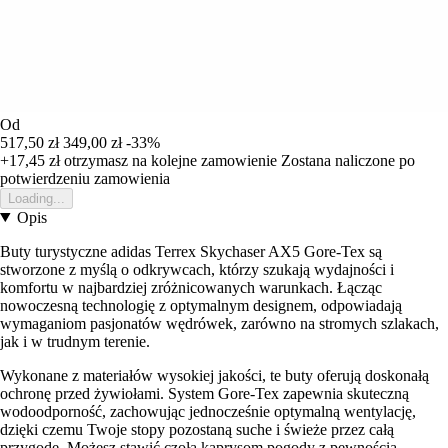
Od
517,50 zł
349,00 zł
-33%
+17,45 zł
otrzymasz na kolejne zamowienie
Zostana naliczone po
potwierdzeniu zamowienia
Loading...
Opis
Buty turystyczne adidas Terrex Skychaser AX5 Gore-Tex są
stworzone z myślą o odkrywcach, którzy szukają wydajności i
komfortu w najbardziej zróżnicowanych warunkach. Łącząc
nowoczesną technologię z optymalnym designem, odpowiadają
wymaganiom pasjonatów wędrówek, zarówno na stromych szlakach,
jak i w trudnym terenie.
Wykonane z materiałów wysokiej jakości, te buty oferują doskonałą
ochronę przed żywiołami. System Gore-Tex zapewnia skuteczną
wodoodporność, zachowując jednocześnie optymalną wentylację,
dzięki czemu Twoje stopy pozostaną suche i świeże przez całą
przygodę. Możesz stawić czoła kaprysom pogody z pewnością,