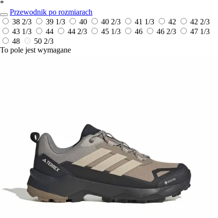
*
Przewodnik po rozmiarach
38 2/3
39 1/3
40
40 2/3
41 1/3
42
42 2/3
43 1/3
44
44 2/3
45 1/3
46
46 2/3
47 1/3
48
50 2/3
To pole jest wymagane