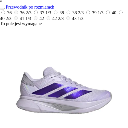
*
Przewodnik po rozmiarach
36
36 2/3
37 1/3
38
38 2/3
39 1/3
40
40 2/3
41 1/3
42
42 2/3
43 1/3
To pole jest wymagane