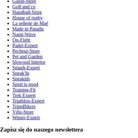
Galop-Store
Golf and co
Handball-Store
House of rugby
La sellerie de Maé
Made in Paradis
Nauti-Wave
On-Fight
Padel-Expert
Pecheur-Store
Pet and Garden
Slowood Interior
Smash-Expert
Sneak'In
Sneakids
Sport is good
Training-Fit
Trek Expert
Triathlon-Expert
TripnBikers
Vélo-Store
Winter-Expert
Zapisz się do naszego newslettera