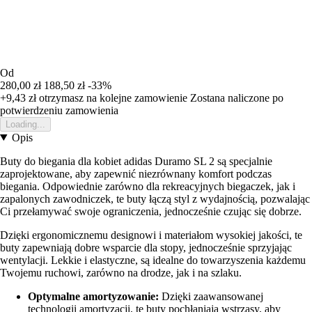
Od
280,00 zł
188,50 zł
-33%
+9,43 zł
otrzymasz na kolejne zamowienie
Zostana naliczone po
potwierdzeniu zamowienia
Loading...
Opis
Buty do biegania dla kobiet adidas Duramo SL 2 są specjalnie
zaprojektowane, aby zapewnić niezrównany komfort podczas
biegania. Odpowiednie zarówno dla rekreacyjnych biegaczek, jak i
zapalonych zawodniczek, te buty łączą styl z wydajnością, pozwalając
Ci przełamywać swoje ograniczenia, jednocześnie czując się dobrze.
Dzięki ergonomicznemu designowi i materiałom wysokiej jakości, te
buty zapewniają dobre wsparcie dla stopy, jednocześnie sprzyjając
wentylacji. Lekkie i elastyczne, są idealne do towarzyszenia każdemu
Twojemu ruchowi, zarówno na drodze, jak i na szlaku.
Optymalne amortyzowanie:
Dzięki zaawansowanej
technologii amortyzacji, te buty pochłaniają wstrząsy, aby