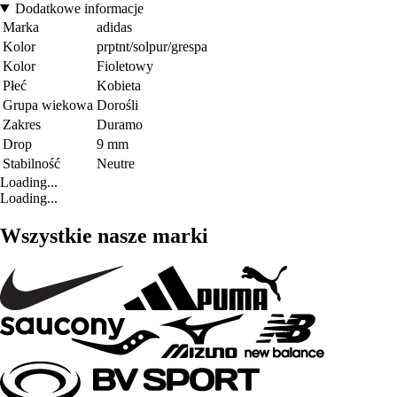
Dodatkowe informacje
Marka
adidas
Kolor
prptnt/solpur/grespa
Kolor
Fioletowy
Płeć
Kobieta
Grupa wiekowa
Dorośli
Zakres
Duramo
Drop
9 mm
Stabilność
Neutre
Loading...
Loading...
Wszystkie nasze marki