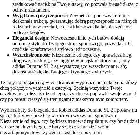
zredukować nacisk na Twoje stawy, co pozwala biegać dłużej z
pełnym zaufaniem.
Wyjątkowa przyczepność:
Zewnętrzna podeszwa oferuje
doskonałą trakcję, gwarantując dobrą przyczepność na różnych
rodzajach nawierzchni, co jest kluczowe dla bezpieczeństwa
podczas biegów.
Elegancki design:
Nowoczesne linie tych butów dodają
odrobinę stylu do Twojego stroju sportowego, pozwalając Ci
czuć się komfortowo i stylowo jednocześnie.
Wszechstronność:
Niezależnie od tego, czy uprawiasz biegi
drogowe, trekking, czy jogging w miejskim otoczeniu, buty
adidas Duramo SL 2 są wystarczająco wszechstronne, aby
dostosować się do Twojego aktywnego stylu życia.
Te buty do biegania są więc idealnym wyposażeniem dla tych, którzy
chcą połączyć wydajność z estetyką. Spełnią wszystkie Twoje
oczekiwania, niezależnie od tego, czy chcesz poprawić swoje wyniki,
czy po prostu cieszyć się treningami z maksymalnym komfortem.
Wybierz buty do biegania dla kobiet adidas Duramo SL 2 i postaw na
sprzęt, który wesprze Cię w każdym wyzwaniu sportowym.
Niezależnie od tego, czy będziesz trenować regularnie, czy brać udział
w okazjonalnym biegu, te buty szybko staną się Twoim
niezastąpionym towarzyszem na asfalcie i poza nim.