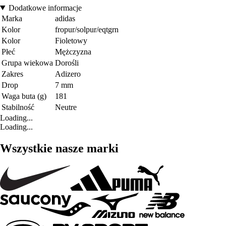
Dodatkowe informacje
Marka
adidas
Kolor
fropur/solpur/eqtgrn
Kolor
Fioletowy
Płeć
Mężczyzna
Grupa wiekowa
Dorośli
Zakres
Adizero
Drop
7 mm
Waga buta (g)
181
Stabilność
Neutre
Loading...
Loading...
Wszystkie nasze marki