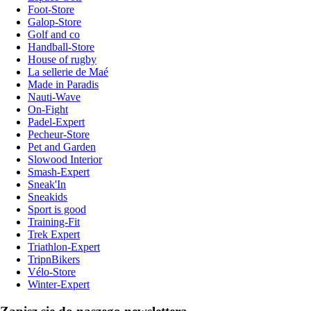
Foot-Store
Galop-Store
Golf and co
Handball-Store
House of rugby
La sellerie de Maé
Made in Paradis
Nauti-Wave
On-Fight
Padel-Expert
Pecheur-Store
Pet and Garden
Slowood Interior
Smash-Expert
Sneak'In
Sneakids
Sport is good
Training-Fit
Trek Expert
Triathlon-Expert
TripnBikers
Vélo-Store
Winter-Expert