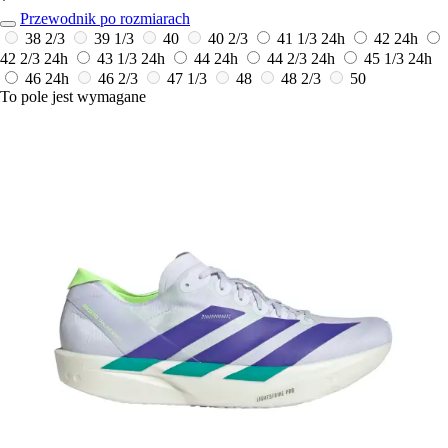
*
Przewodnik po rozmiarach
38 2/3
39 1/3
40
40 2/3
41 1/3
24h
42
24h
42 2/3
24h
43 1/3
24h
44
24h
44 2/3
24h
45 1/3
24h
46
24h
46 2/3
47 1/3
48
48 2/3
50
To pole jest wymagane