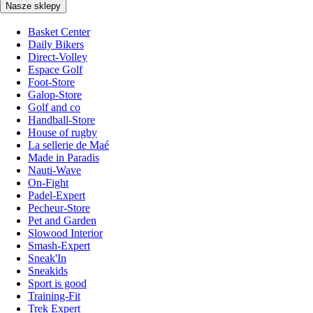
Nasze sklepy
Basket Center
Daily Bikers
Direct-Volley
Espace Golf
Foot-Store
Galop-Store
Golf and co
Handball-Store
House of rugby
La sellerie de Maé
Made in Paradis
Nauti-Wave
On-Fight
Padel-Expert
Pecheur-Store
Pet and Garden
Slowood Interior
Smash-Expert
Sneak'In
Sneakids
Sport is good
Training-Fit
Trek Expert