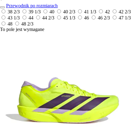
*
Przewodnik po rozmiarach
38 2/3
39 1/3
40
40 2/3
41 1/3
42
42 2/3
43 1/3
44
44 2/3
45 1/3
46
46 2/3
47 1/3
48
48 2/3
To pole jest wymagane