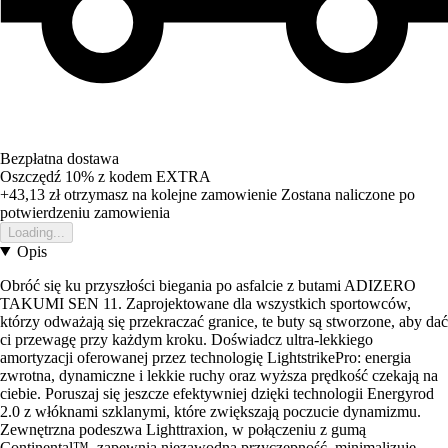
Bezpłatna dostawa
Oszczędź 10%
z kodem
EXTRA
+43,13 zł
otrzymasz na kolejne zamowienie
Zostana naliczone po
potwierdzeniu zamowienia
Loading...
Opis
Obróć się ku przyszłości biegania po asfalcie z butami ADIZERO
TAKUMI SEN 11. Zaprojektowane dla wszystkich sportowców,
którzy odważają się przekraczać granice, te buty są stworzone, aby dać
ci przewagę przy każdym kroku. Doświadcz ultra-lekkiego
amortyzacji oferowanej przez technologię LightstrikePro: energia
zwrotna, dynamiczne i lekkie ruchy oraz wyższa prędkość czekają na
ciebie. Poruszaj się jeszcze efektywniej dzięki technologii Energyrod
2.0 z włóknami szklanymi, które zwiększają poczucie dynamizmu.
Zewnętrzna podeszwa Lighttraxion, w połączeniu z gumą
Continental™, zapewnia niezawodną przyczepność, minimalizuje