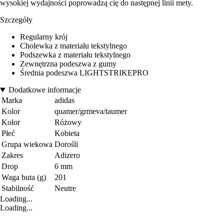
wysokiej wydajności poprowadzą cię do następnej linii mety.
Szczegóły
Regularny krój
Cholewka z materiału tekstylnego
Podszewka z materiału tekstylnego
Zewnętrzna podeszwa z gumy
Średnia podeszwa LIGHTSTRIKEPRO
Dodatkowe informacje
Marka
adidas
Kolor
quamer/grmeva/taumer
Kolor
Różowy
Płeć
Kobieta
Grupa wiekowa
Dorośli
Zakres
Adizero
Drop
6 mm
Waga buta (g)
201
Stabilność
Neutre
Loading...
Loading...