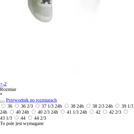
+-2
Rozmiar
*
Przewodnik po rozmiarach
36
36 2/3
37 1/3
24h
38
24h
38 2/3
24h
39 1/3
24h
40
24h
40 2/3
24h
41 1/3
24h
42
42 2/3
43 1/3
44
44 2/3
To pole jest wymagane