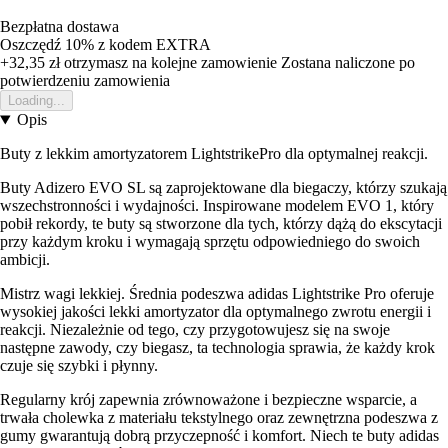
Bezpłatna dostawa
Oszczędź 10%
z kodem
EXTRA
+32,35 zł
otrzymasz na kolejne zamowienie
Zostana naliczone po
potwierdzeniu zamowienia
Loading...
Opis
Buty z lekkim amortyzatorem LightstrikePro dla optymalnej reakcji.
Buty Adizero EVO SL są zaprojektowane dla biegaczy, którzy szukają
wszechstronności i wydajności. Inspirowane modelem EVO 1, który
pobił rekordy, te buty są stworzone dla tych, którzy dążą do ekscytacji
przy każdym kroku i wymagają sprzętu odpowiedniego do swoich
ambicji.
Mistrz wagi lekkiej. Średnia podeszwa adidas Lightstrike Pro oferuje
wysokiej jakości lekki amortyzator dla optymalnego zwrotu energii i
reakcji. Niezależnie od tego, czy przygotowujesz się na swoje
następne zawody, czy biegasz, ta technologia sprawia, że każdy krok
czuje się szybki i płynny.
Regularny krój zapewnia zrównoważone i bezpieczne wsparcie, a
trwała cholewka z materiału tekstylnego oraz zewnętrzna podeszwa z
gumy gwarantują dobrą przyczepność i komfort. Niech te buty adidas