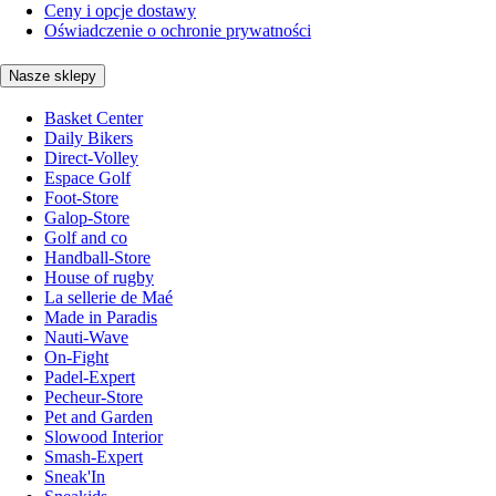
Ceny i opcje dostawy
Oświadczenie o ochronie prywatności
Nasze sklepy
Basket Center
Daily Bikers
Direct-Volley
Espace Golf
Foot-Store
Galop-Store
Golf and co
Handball-Store
House of rugby
La sellerie de Maé
Made in Paradis
Nauti-Wave
On-Fight
Padel-Expert
Pecheur-Store
Pet and Garden
Slowood Interior
Smash-Expert
Sneak'In