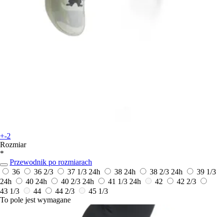
+-2
Rozmiar
*
Przewodnik po rozmiarach
36
36 2/3
37 1/3
24h
38
24h
38 2/3
24h
39 1/3
24h
40
24h
40 2/3
24h
41 1/3
24h
42
42 2/3
43 1/3
44
44 2/3
45 1/3
To pole jest wymagane