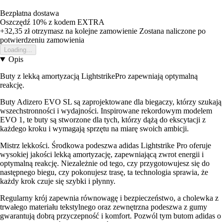
Bezpłatna dostawa
Oszczędź 10%
z kodem
EXTRA
+32,35 zł
otrzymasz na kolejne zamowienie
Zostana naliczone po
potwierdzeniu zamowienia
Loading...
Opis
Buty z lekką amortyzacją LightstrikePro zapewniają optymalną
reakcję.
Buty Adizero EVO SL są zaprojektowane dla biegaczy, którzy szukają
wszechstronności i wydajności. Inspirowane rekordowym modelem
EVO 1, te buty są stworzone dla tych, którzy dążą do ekscytacji z
każdego kroku i wymagają sprzętu na miarę swoich ambicji.
Mistrz lekkości. Środkowa podeszwa adidas Lightstrike Pro oferuje
wysokiej jakości lekką amortyzację, zapewniającą zwrot energii i
optymalną reakcję. Niezależnie od tego, czy przygotowujesz się do
następnego biegu, czy pokonujesz trasę, ta technologia sprawia, że
każdy krok czuje się szybki i płynny.
Regularny krój zapewnia równowagę i bezpieczeństwo, a cholewka z
trwałego materiału tekstylnego oraz zewnętrzna podeszwa z gumy
gwarantują dobrą przyczepność i komfort. Pozwól tym butom adidas o