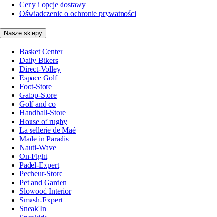
Ceny i opcje dostawy
Oświadczenie o ochronie prywatności
Nasze sklepy
Basket Center
Daily Bikers
Direct-Volley
Espace Golf
Foot-Store
Galop-Store
Golf and co
Handball-Store
House of rugby
La sellerie de Maé
Made in Paradis
Nauti-Wave
On-Fight
Padel-Expert
Pecheur-Store
Pet and Garden
Slowood Interior
Smash-Expert
Sneak'In