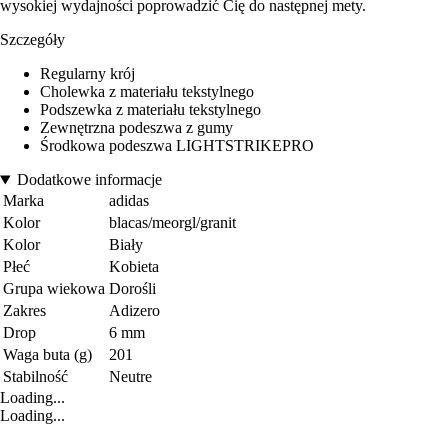
wysokiej wydajności poprowadzić Cię do następnej mety.
Szczegóły
Regularny krój
Cholewka z materiału tekstylnego
Podszewka z materiału tekstylnego
Zewnętrzna podeszwa z gumy
Środkowa podeszwa LIGHTSTRIKEPRO
Dodatkowe informacje
Marka
adidas
Kolor
blacas/meorgl/granit
Kolor
Biały
Płeć
Kobieta
Grupa wiekowa
Dorośli
Zakres
Adizero
Drop
6 mm
Waga buta (g)
201
Stabilność
Neutre
Loading...
Loading...