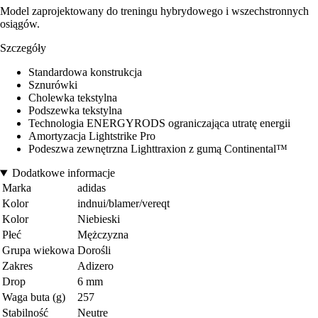
Model zaprojektowany do treningu hybrydowego i wszechstronnych
osiągów.
Szczegóły
Standardowa konstrukcja
Sznurówki
Cholewka tekstylna
Podszewka tekstylna
Technologia ENERGYRODS ograniczająca utratę energii
Amortyzacja Lightstrike Pro
Podeszwa zewnętrzna Lighttraxion z gumą Continental™
Dodatkowe informacje
Marka
adidas
Kolor
indnui/blamer/vereqt
Kolor
Niebieski
Płeć
Mężczyzna
Grupa wiekowa
Dorośli
Zakres
Adizero
Drop
6 mm
Waga buta (g)
257
Stabilność
Neutre