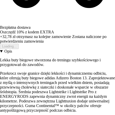
Bezpłatna dostawa
Oszczędź 10%
z kodem
EXTRA
+32,78 zł
otrzymasz na kolejne zamowienie
Zostana naliczone po
potwierdzeniu zamowienia
Loading...
Opis
Lekka buty biegowe stworzona do treningu szybkościowego i
przygotowań do zawodów.
Przekrocz swoje granice dzięki lekkości i dynamicznemu odbiciu,
które oferują buty biegowe adidas Adizero Boston 13. Zaprojektowane
z myślą o intensywnych treningach przed wielkim dniem, posiadają
przewiewną cholewkę z siateczki i doskonałe wsparcie w obszarze
śródstopia. Średnia podeszwa Lightstrike i Lightstrike Pro z
ENERGYRODS zapewnia dynamiczny zwrot energii na każdym
kilometrze. Podeszwa zewnętrzna Lighttraxion dodaje uniwersalnej
przyczepności. Guma Continental™ w okolicy palców oferuje
antypoślizgową przyczepność podczas odbicia.