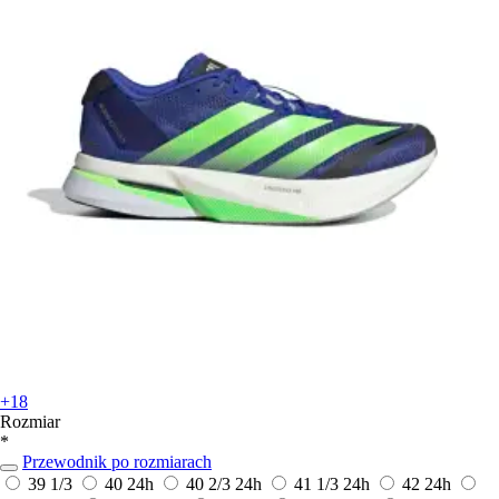
+18
Rozmiar
*
Przewodnik po rozmiarach
39 1/3
40
24h
40 2/3
24h
41 1/3
24h
42
24h