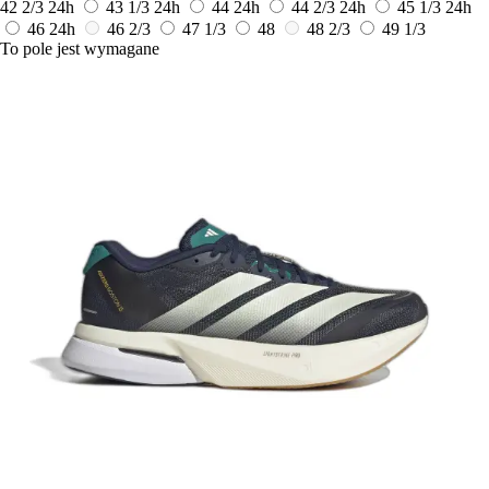
42 2/3
24h
43 1/3
24h
44
24h
44 2/3
24h
45 1/3
24h
46
24h
46 2/3
47 1/3
48
48 2/3
49 1/3
To pole jest wymagane