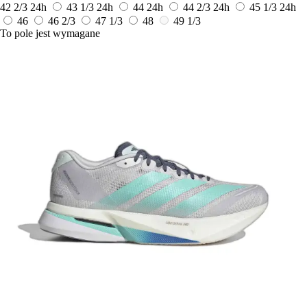
42 2/3
24h
43 1/3
24h
44
24h
44 2/3
24h
45 1/3
24h
46
46 2/3
47 1/3
48
49 1/3
To pole jest wymagane