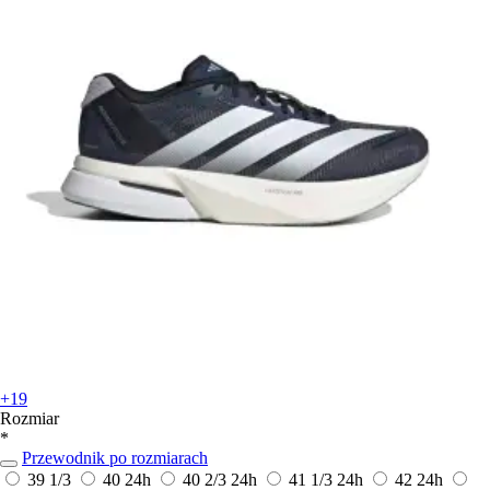
+19
Rozmiar
*
Przewodnik po rozmiarach
39 1/3
40
24h
40 2/3
24h
41 1/3
24h
42
24h