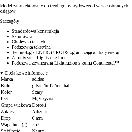
Model zaprojektowany do treningu hybrydowego i wszechstronnych
osiągów.
Szczegóły
Standardowa konstrukcja
Sznurówki
Cholewka tekstylna
Podszewka tekstylna
Technologia ENERGYRODS ograniczająca utratę energii
Amortyzacja Lightstrike Pro
Podeszwa zewnętrzna Lighttraxion z gumą Continental™
Dodatkowe informacje
Marka
adidas
Kolor
grisou/turfla/menhal
Kolor
Szary
Płeć
Mężczyzna
Grupa wiekowa
Dorośli
Zakres
Adizero
Drop
6 mm
Waga buta (g)
257
Stabilność
Neutre