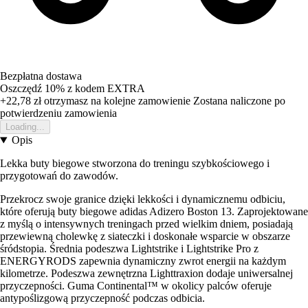
Bezpłatna dostawa
Oszczędź 10%
z kodem
EXTRA
+22,78 zł
otrzymasz na kolejne zamowienie
Zostana naliczone po
potwierdzeniu zamowienia
Loading...
Opis
Lekka buty biegowe stworzona do treningu szybkościowego i
przygotowań do zawodów.
Przekrocz swoje granice dzięki lekkości i dynamicznemu odbiciu,
które oferują buty biegowe adidas Adizero Boston 13. Zaprojektowane
z myślą o intensywnych treningach przed wielkim dniem, posiadają
przewiewną cholewkę z siateczki i doskonałe wsparcie w obszarze
śródstopia. Średnia podeszwa Lightstrike i Lightstrike Pro z
ENERGYRODS zapewnia dynamiczny zwrot energii na każdym
kilometrze. Podeszwa zewnętrzna Lighttraxion dodaje uniwersalnej
przyczepności. Guma Continental™ w okolicy palców oferuje
antypoślizgową przyczepność podczas odbicia.