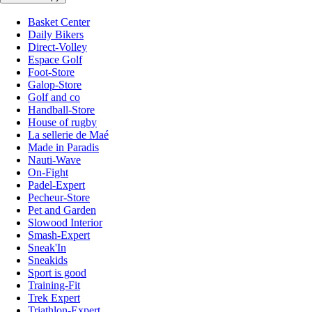
Basket Center
Daily Bikers
Direct-Volley
Espace Golf
Foot-Store
Galop-Store
Golf and co
Handball-Store
House of rugby
La sellerie de Maé
Made in Paradis
Nauti-Wave
On-Fight
Padel-Expert
Pecheur-Store
Pet and Garden
Slowood Interior
Smash-Expert
Sneak'In
Sneakids
Sport is good
Training-Fit
Trek Expert
Triathlon-Expert