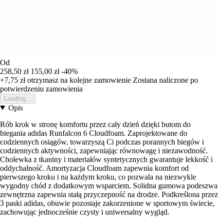
Od
258,50 zł
155,00 zł
-40%
+7,75 zł
otrzymasz na kolejne zamowienie
Zostana naliczone po
potwierdzeniu zamowienia
Loading...
Opis
Rób krok w stronę komfortu przez cały dzień dzięki butom do
biegania adidas Runfalcon 6 Cloudfoam. Zaprojektowane do
codziennych osiągów, towarzyszą Ci podczas porannych biegów i
codziennych aktywności, zapewniając równowagę i niezawodność.
Cholewka z tkaniny i materiałów syntetycznych gwarantuje lekkość i
oddychalność. Amortyzacja Cloudfoam zapewnia komfort od
pierwszego kroku i na każdym kroku, co pozwala na niezwykle
wygodny chód z dodatkowym wsparciem. Solidna gumowa podeszwa
zewnętrzna zapewnia stałą przyczepność na drodze. Podkreślona przez
3 paski adidas, obuwie pozostaje zakorzenione w sportowym świecie,
zachowując jednocześnie czysty i uniwersalny wygląd.