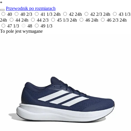
*
Przewodnik po rozmiarach
40
40 2/3
41 1/3
24h
42
24h
42 2/3
24h
43 1/3
24h
44
24h
44 2/3
45 1/3
24h
46
24h
46 2/3
24h
47 1/3
48
49 1/3
To pole jest wymagane