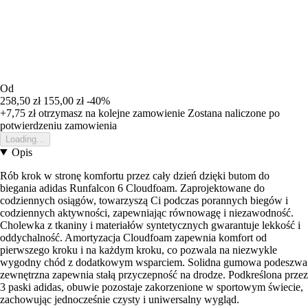
Od
258,50 zł
155,00 zł
-40%
+7,75 zł
otrzymasz na kolejne zamowienie
Zostana naliczone po
potwierdzeniu zamowienia
Loading...
Opis
Rób krok w stronę komfortu przez cały dzień dzięki butom do
biegania adidas Runfalcon 6 Cloudfoam. Zaprojektowane do
codziennych osiągów, towarzyszą Ci podczas porannych biegów i
codziennych aktywności, zapewniając równowagę i niezawodność.
Cholewka z tkaniny i materiałów syntetycznych gwarantuje lekkość i
oddychalność. Amortyzacja Cloudfoam zapewnia komfort od
pierwszego kroku i na każdym kroku, co pozwala na niezwykle
wygodny chód z dodatkowym wsparciem. Solidna gumowa podeszwa
zewnętrzna zapewnia stałą przyczepność na drodze. Podkreślona przez
3 paski adidas, obuwie pozostaje zakorzenione w sportowym świecie,
zachowując jednocześnie czysty i uniwersalny wygląd.