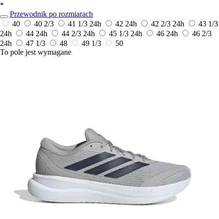
*
Przewodnik po rozmiarach
40
40 2/3
41 1/3
24h
42
24h
42 2/3
24h
43 1/3
24h
44
24h
44 2/3
24h
45 1/3
24h
46
24h
46 2/3
24h
47 1/3
48
49 1/3
50
To pole jest wymagane