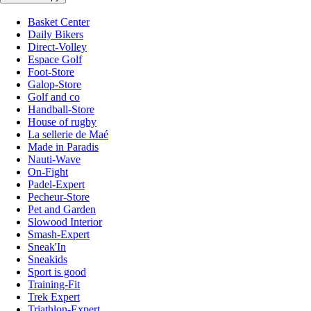
Basket Center
Daily Bikers
Direct-Volley
Espace Golf
Foot-Store
Galop-Store
Golf and co
Handball-Store
House of rugby
La sellerie de Maé
Made in Paradis
Nauti-Wave
On-Fight
Padel-Expert
Pecheur-Store
Pet and Garden
Slowood Interior
Smash-Expert
Sneak'In
Sneakids
Sport is good
Training-Fit
Trek Expert
Triathlon-Expert