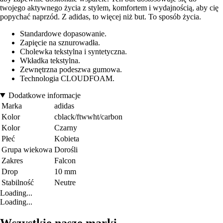
twojego aktywnego życia z stylem, komfortem i wydajnością, aby cię
popychać naprzód. Z adidas, to więcej niż but. To sposób życia.
Standardowe dopasowanie.
Zapięcie na sznurowadła.
Cholewka tekstylna i syntetyczna.
Wkładka tekstylna.
Zewnętrzna podeszwa gumowa.
Technologia CLOUDFOAM.
Dodatkowe informacje
Marka
adidas
Kolor
cblack/ftwwht/carbon
Kolor
Czarny
Płeć
Kobieta
Grupa wiekowa
Dorośli
Zakres
Falcon
Drop
10 mm
Stabilność
Neutre
Loading...
Loading...
Wszystkie nasze marki