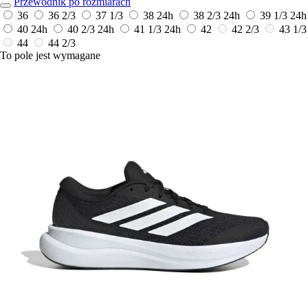
Przewodnik po rozmiarach
36
36 2/3
37 1/3
38
24h
38 2/3
24h
39 1/3
24h
40
24h
40 2/3
24h
41 1/3
24h
42
42 2/3
43 1/3
44
44 2/3
To pole jest wymagane