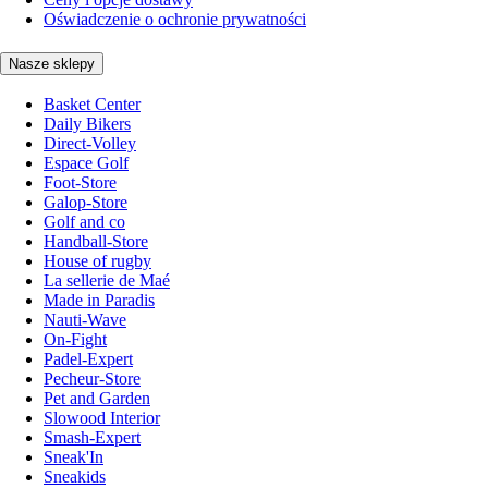
Oświadczenie o ochronie prywatności
Nasze sklepy
Basket Center
Daily Bikers
Direct-Volley
Espace Golf
Foot-Store
Galop-Store
Golf and co
Handball-Store
House of rugby
La sellerie de Maé
Made in Paradis
Nauti-Wave
On-Fight
Padel-Expert
Pecheur-Store
Pet and Garden
Slowood Interior
Smash-Expert
Sneak'In
Sneakids