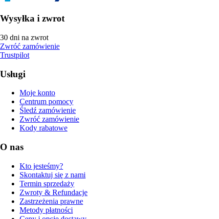
Wysyłka i zwrot
30 dni na zwrot
Zwróć zamówienie
Trustpilot
Usługi
Moje konto
Centrum pomocy
Śledź zamówienie
Zwróć zamówienie
Kody rabatowe
O nas
Kto jesteśmy?
Skontaktuj się z nami
Termin sprzedaży
Zwroty & Refundacje
Zastrzeżenia prawne
Metody płatności
Ceny i opcje dostawy