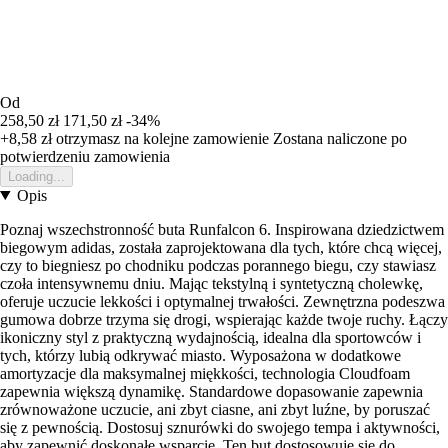
Od
258,50 zł
171,50 zł
-34%
+8,58 zł
otrzymasz na kolejne zamowienie
Zostana naliczone po
potwierdzeniu zamowienia
Loading...
Opis
Poznaj wszechstronność buta Runfalcon 6. Inspirowana dziedzictwem
biegowym adidas, została zaprojektowana dla tych, które chcą więcej,
czy to biegniesz po chodniku podczas porannego biegu, czy stawiasz
czoła intensywnemu dniu. Mając tekstylną i syntetyczną cholewkę,
oferuje uczucie lekkości i optymalnej trwałości. Zewnętrzna podeszwa
gumowa dobrze trzyma się drogi, wspierając każde twoje ruchy. Łączy
ikoniczny styl z praktyczną wydajnością, idealna dla sportowców i
tych, którzy lubią odkrywać miasto. Wyposażona w dodatkowe
amortyzacje dla maksymalnej miękkości, technologia Cloudfoam
zapewnia większą dynamikę. Standardowe dopasowanie zapewnia
zrównoważone uczucie, ani zbyt ciasne, ani zbyt luźne, by poruszać
się z pewnością. Dostosuj sznurówki do swojego tempa i aktywności,
aby zapewnić doskonałe wsparcie. Ten but dostosowuje się do