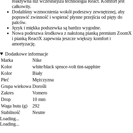
reaktywna niż wcześniejsza technologia React. Komfort jest
całkowity.
Dodaliśmy wzmocnienia wokół podeszwy zewnętrznej, aby
poprawić zwinność i wspierać płynne przejścia od pięty do
palców.
Język i miękka podszewka są bardzo wygodne.
Nowa podeszwa środkowa z nałożoną pianką premium ZoomX
i pianką ReactX zapewnia jeszcze większy komfort i
amortyzację.
Dodatkowe informacje
Marka
Nike
Kolor
white/black spruce-volt tint-sapphire
Kolor
Biały
Płeć
Mężczyzna
Grupa wiekowa
Dorośli
Zakres
Vomero
Drop
10 mm
Waga buta (g)
292
Stabilność
Neutre
Loading...
Loading...