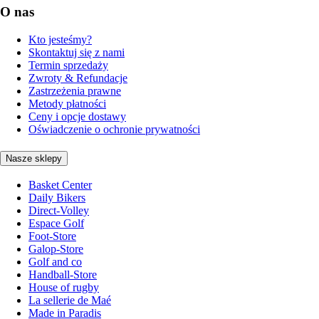
O nas
Kto jesteśmy?
Skontaktuj się z nami
Termin sprzedaży
Zwroty & Refundacje
Zastrzeżenia prawne
Metody płatności
Ceny i opcje dostawy
Oświadczenie o ochronie prywatności
Nasze sklepy
Basket Center
Daily Bikers
Direct-Volley
Espace Golf
Foot-Store
Galop-Store
Golf and co
Handball-Store
House of rugby
La sellerie de Maé
Made in Paradis