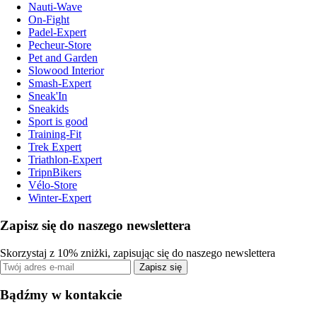
Nauti-Wave
On-Fight
Padel-Expert
Pecheur-Store
Pet and Garden
Slowood Interior
Smash-Expert
Sneak'In
Sneakids
Sport is good
Training-Fit
Trek Expert
Triathlon-Expert
TripnBikers
Vélo-Store
Winter-Expert
Zapisz się do naszego newslettera
Skorzystaj z 10% zniżki, zapisując się do naszego newslettera
Zapisz się
Bądźmy w kontakcie