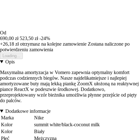
Od
690,00 zł
523,50 zł
-24%
+26,18 zł
otrzymasz na kolejne zamowienie
Zostana naliczone po
potwierdzeniu zamowienia
Loading...
Opis
Maxymalna amortyzacja w Vomero zapewnia optymalny komfort
podczas codziennych biegów. Nasze najdelikatniejsze i najlepiej
amortyzowane buty mają lekką piankę ZoomX ułożoną na reaktywnej
piance ReactX w podeszwie środkowej. Dodatkowo,
przeprojektowany wzór bieżnika umożliwia płynne przejście od pięty
do palców.
Dodatkowe informacje
Marka
Nike
Kolor
summit white/black-coconut milk
Kolor
Biały
Płeć
Mężczyzna