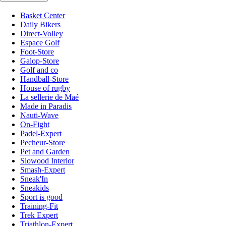
Basket Center
Daily Bikers
Direct-Volley
Espace Golf
Foot-Store
Galop-Store
Golf and co
Handball-Store
House of rugby
La sellerie de Maé
Made in Paradis
Nauti-Wave
On-Fight
Padel-Expert
Pecheur-Store
Pet and Garden
Slowood Interior
Smash-Expert
Sneak'In
Sneakids
Sport is good
Training-Fit
Trek Expert
Triathlon-Expert