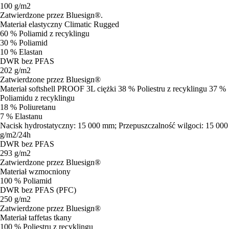
100 g/m2
Zatwierdzone przez Bluesign®.
Materiał elastyczny Climatic Rugged
60 % Poliamid z recyklingu
30 % Poliamid
10 % Elastan
DWR bez PFAS
202 g/m2
Zatwierdzone przez Bluesign®
Materiał softshell PROOF 3L ciężki 38 % Poliestru z recyklingu 37 %
Poliamidu z recyklingu
18 % Poliuretanu
7 % Elastanu
Nacisk hydrostatyczny: 15 000 mm; Przepuszczalność wilgoci: 15 000
g/m2/24h
DWR bez PFAS
293 g/m2
Zatwierdzone przez Bluesign®
Materiał wzmocniony
100 % Poliamid
DWR bez PFAS (PFC)
250 g/m2
Zatwierdzone przez Bluesign®
Materiał taffetas tkany
100 % Poliestru z recyklingu