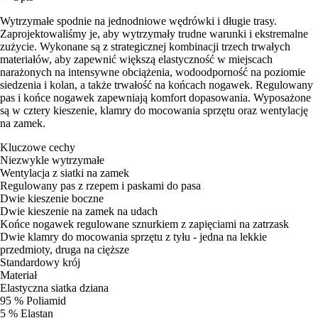
Wytrzymałe spodnie na jednodniowe wędrówki i długie trasy.
Zaprojektowaliśmy je, aby wytrzymały trudne warunki i ekstremalne
zużycie. Wykonane są z strategicznej kombinacji trzech trwałych
materiałów, aby zapewnić większą elastyczność w miejscach
narażonych na intensywne obciążenia, wodoodporność na poziomie
siedzenia i kolan, a także trwałość na końcach nogawek. Regulowany
pas i końce nogawek zapewniają komfort dopasowania. Wyposażone
są w cztery kieszenie, klamry do mocowania sprzętu oraz wentylację
na zamek.
Kluczowe cechy
Niezwykle wytrzymałe
Wentylacja z siatki na zamek
Regulowany pas z rzepem i paskami do pasa
Dwie kieszenie boczne
Dwie kieszenie na zamek na udach
Końce nogawek regulowane sznurkiem z zapięciami na zatrzask
Dwie klamry do mocowania sprzętu z tyłu - jedna na lekkie
przedmioty, druga na cięższe
Standardowy krój
Materiał
Elastyczna siatka dziana
95 % Poliamid
5 % Elastan