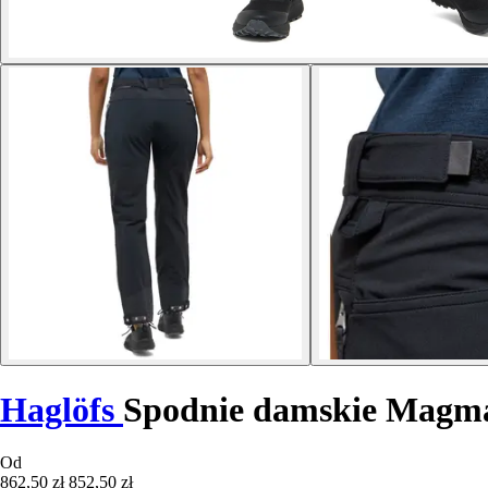
Haglöfs
Spodnie damskie Magm
Od
862,50 zł
852,50 zł