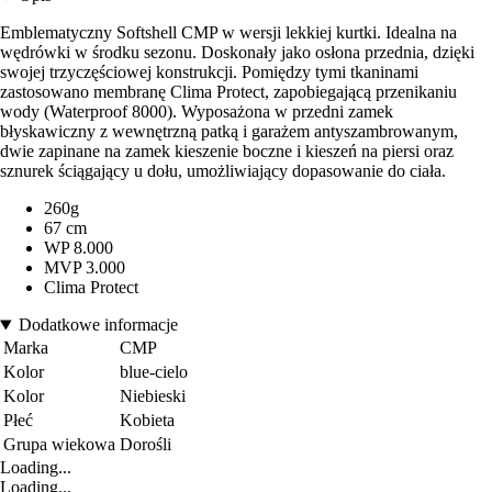
Emblematyczny Softshell CMP w wersji lekkiej kurtki. Idealna na
wędrówki w środku sezonu. Doskonały jako osłona przednia, dzięki
swojej trzyczęściowej konstrukcji. Pomiędzy tymi tkaninami
zastosowano membranę Clima Protect, zapobiegającą przenikaniu
wody (Waterproof 8000). Wyposażona w przedni zamek
błyskawiczny z wewnętrzną patką i garażem antyszambrowanym,
dwie zapinane na zamek kieszenie boczne i kieszeń na piersi oraz
sznurek ściągający u dołu, umożliwiający dopasowanie do ciała.
260g
67 cm
WP 8.000
MVP 3.000
Clima Protect
Dodatkowe informacje
Marka
CMP
Kolor
blue-cielo
Kolor
Niebieski
Płeć
Kobieta
Grupa wiekowa
Dorośli
Loading...
Loading...