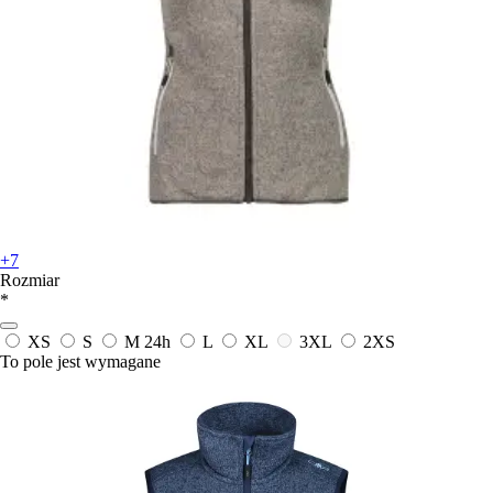
+7
Rozmiar
*
XS
S
M
24h
L
XL
3XL
2XS
To pole jest wymagane