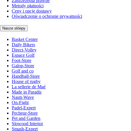
Zastrzeżenia prawne
Metody płatności
Ceny i opcje dostawy
Oświadczenie o ochronie prywatności
Nasze sklepy
Basket Center
Daily Bikers
Direct-Volley
Espace Golf
Foot-Store
Galop-Store
Golf and co
Handball-Store
House of rugby
La sellerie de Maé
Made in Paradis
Nauti-Wave
On-Fight
Padel-Expert
Pecheur-Store
Pet and Garden
Slowood Interior
Smash-Expert