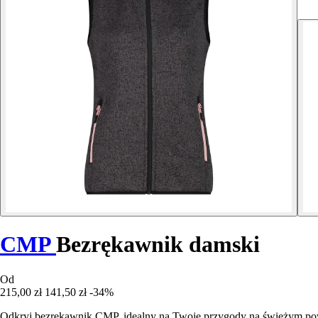
CMP
Bezrękawnik damski
Od
215,00 zł
141,50 zł
-34%
Odkryj bezrękawnik CMP, idealny na Twoje przygody na świeżym powiet