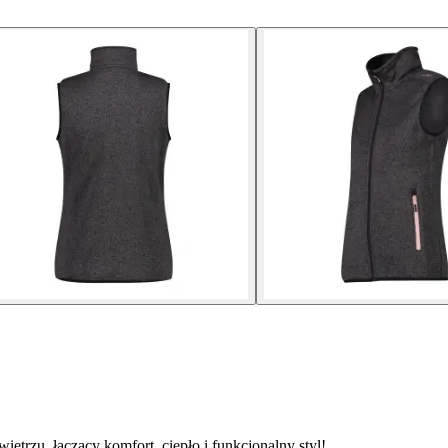
rzu, łączący komfort, ciepło i funkcjonalny styl!