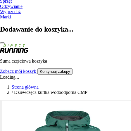
Sprzęt
Odżywianie
Wyprzedaż
Marki
Dodawanie do koszyka...
Suma częściowa koszyka
Zobacz mój koszyk
Kontynuuj zakupy
Loading...
Strona główna
/
Dziewczęca kurtka wodoodporna CMP