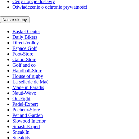
Ceny i opcje dostawy
Oświadczenie o ochronie prywatności
Nasze sklepy
Basket Center
Daily Bikers
Direct-Volley
Espace Golf
Foot-Store
Galop-Store
Golf and co
Handball-Store
House of rugby
La sellerie de Maé
Made in Paradis
Nauti-Wave
On-Fight
Padel-Expert
Pecheur-Store
Pet and Garden
Slowood Interior
Smash-Expert
Sneak'In
Sneakids