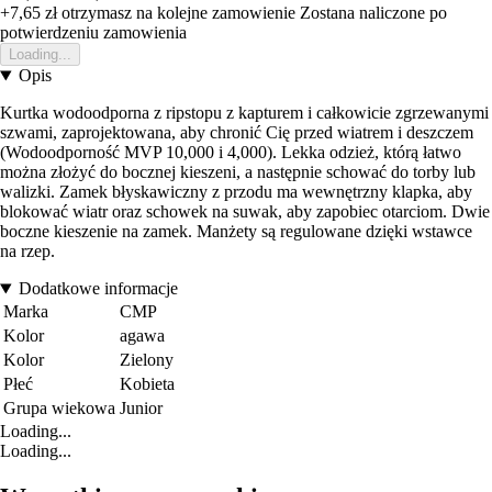
+7,65 zł
otrzymasz na kolejne zamowienie
Zostana naliczone po
potwierdzeniu zamowienia
Loading...
Opis
Kurtka wodoodporna z ripstopu z kapturem i całkowicie zgrzewanymi
szwami, zaprojektowana, aby chronić Cię przed wiatrem i deszczem
(Wodoodporność MVP 10,000 i 4,000). Lekka odzież, którą łatwo
można złożyć do bocznej kieszeni, a następnie schować do torby lub
walizki. Zamek błyskawiczny z przodu ma wewnętrzny klapka, aby
blokować wiatr oraz schowek na suwak, aby zapobiec otarciom. Dwie
boczne kieszenie na zamek. Manżety są regulowane dzięki wstawce
na rzep.
Dodatkowe informacje
Marka
CMP
Kolor
agawa
Kolor
Zielony
Płeć
Kobieta
Grupa wiekowa
Junior
Loading...
Loading...