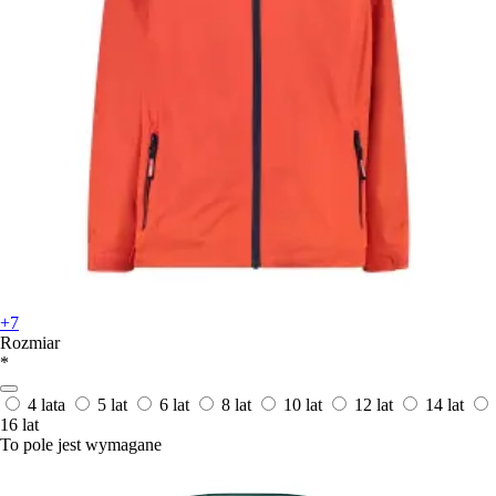
+7
Rozmiar
*
4 lata
5 lat
6 lat
8 lat
10 lat
12 lat
14 lat
16 lat
To pole jest wymagane