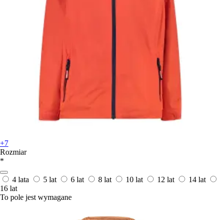
+7
Rozmiar
*
4 lata
5 lat
6 lat
8 lat
10 lat
12 lat
14 lat
16 lat
To pole jest wymagane