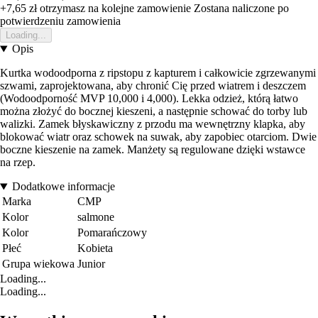
+7,65 zł
otrzymasz na kolejne zamowienie
Zostana naliczone po
potwierdzeniu zamowienia
Loading...
Opis
Kurtka wodoodporna z ripstopu z kapturem i całkowicie zgrzewanymi
szwami, zaprojektowana, aby chronić Cię przed wiatrem i deszczem
(Wodoodporność MVP 10,000 i 4,000). Lekka odzież, którą łatwo
można złożyć do bocznej kieszeni, a następnie schować do torby lub
walizki. Zamek błyskawiczny z przodu ma wewnętrzny klapka, aby
blokować wiatr oraz schowek na suwak, aby zapobiec otarciom. Dwie
boczne kieszenie na zamek. Manżety są regulowane dzięki wstawce
na rzep.
Dodatkowe informacje
Marka
CMP
Kolor
salmone
Kolor
Pomarańczowy
Płeć
Kobieta
Grupa wiekowa
Junior
Loading...
Loading...