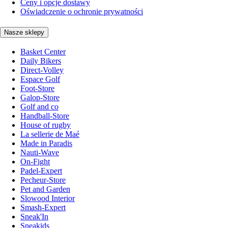
Ceny i opcje dostawy
Oświadczenie o ochronie prywatności
Nasze sklepy
Basket Center
Daily Bikers
Direct-Volley
Espace Golf
Foot-Store
Galop-Store
Golf and co
Handball-Store
House of rugby
La sellerie de Maé
Made in Paradis
Nauti-Wave
On-Fight
Padel-Expert
Pecheur-Store
Pet and Garden
Slowood Interior
Smash-Expert
Sneak'In
Sneakids