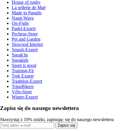
House of rugby
La sellerie de Maé
Made in Paradis
Nauti-Wave
On-Fight
Padel-Expert
Pecheur-Store
Pet and Garden
Slowood Interior
Smash-Expert
Sneak'In
Sneakids
Sport is good
Training-Fit
Trek Expert
Triathlon-Expert
TripnBikers
Vélo-Store
Winter-Expert
Zapisz się do naszego newslettera
Skorzystaj z 10% zniżki, zapisując się do naszego newslettera
Zapisz się