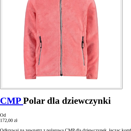
CMP
Polar dla dziewczynki
Od
172,00 zł
Odkrywaj na zewnątrz z polarową CMP dla dziewczynek, łącząc komf