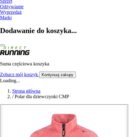
Sprzęt
Odżywianie
Wyprzedaż
Marki
Dodawanie do koszyka...
Suma częściowa koszyka
Zobacz mój koszyk
Kontynuuj zakupy
Loading...
Strona główna
/
Polar dla dziewczynki CMP