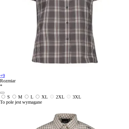
+9
Rozmiar
*
S
M
L
XL
2XL
3XL
To pole jest wymagane