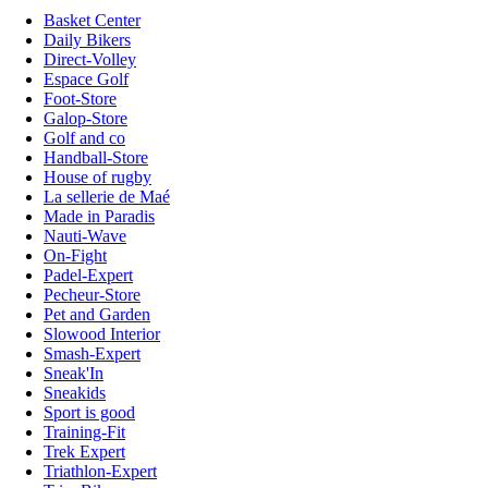
Basket Center
Daily Bikers
Direct-Volley
Espace Golf
Foot-Store
Galop-Store
Golf and co
Handball-Store
House of rugby
La sellerie de Maé
Made in Paradis
Nauti-Wave
On-Fight
Padel-Expert
Pecheur-Store
Pet and Garden
Slowood Interior
Smash-Expert
Sneak'In
Sneakids
Sport is good
Training-Fit
Trek Expert
Triathlon-Expert