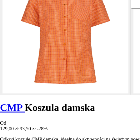
CMP
Koszula damska
Od
129,00 zł
93,50 zł
-28%
Odkryj koszulę CMP damską, idealną do aktywności na świeżym powie