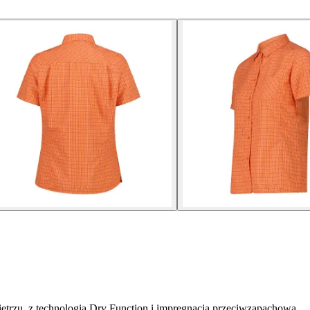
trzu, z technologią Dry Function i impregnacją przeciwzapachową.