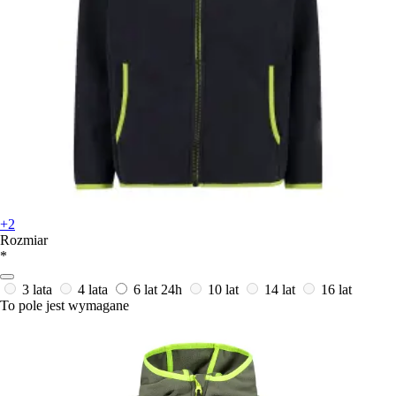
+2
Rozmiar
*
3 lata
4 lata
6 lat
24h
10 lat
14 lat
16 lat
To pole jest wymagane