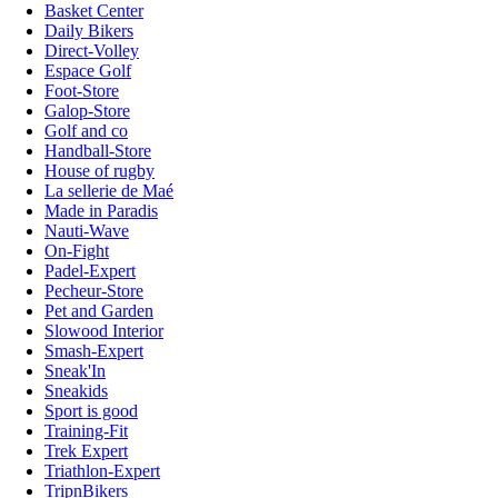
Basket Center
Daily Bikers
Direct-Volley
Espace Golf
Foot-Store
Galop-Store
Golf and co
Handball-Store
House of rugby
La sellerie de Maé
Made in Paradis
Nauti-Wave
On-Fight
Padel-Expert
Pecheur-Store
Pet and Garden
Slowood Interior
Smash-Expert
Sneak'In
Sneakids
Sport is good
Training-Fit
Trek Expert
Triathlon-Expert
TripnBikers