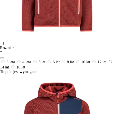
+1
Rozmiar
*
3 lata
4 lata
5 lat
6 lat
8 lat
10 lat
12 lat
14 lat
16 lat
To pole jest wymagane