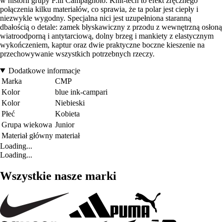
w historii grupy F.lli Campagnolo. Knit-tech to efekt zręcznego
połączenia kilku materiałów, co sprawia, że ta polar jest ciepły i
niezwykle wygodny. Specjalna nici jest uzupełniona staranną
dbałością o detale: zamek błyskawiczny z przodu z wewnętrzną osłoną
wiatroodporną i antytarciową, dolny brzeg i mankiety z elastycznym
wykończeniem, kaptur oraz dwie praktyczne boczne kieszenie na
przechowywanie wszystkich potrzebnych rzeczy.
Dodatkowe informacje
Marka
CMP
Kolor
blue ink-campari
Kolor
Niebieski
Płeć
Kobieta
Grupa wiekowa
Junior
Materiał główny
materiał
Loading...
Loading...
Wszystkie nasze marki