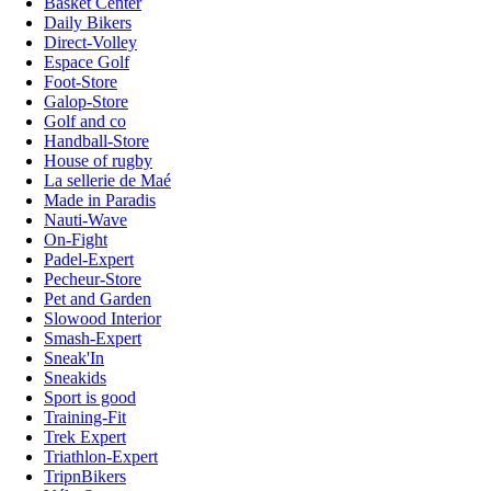
Basket Center
Daily Bikers
Direct-Volley
Espace Golf
Foot-Store
Galop-Store
Golf and co
Handball-Store
House of rugby
La sellerie de Maé
Made in Paradis
Nauti-Wave
On-Fight
Padel-Expert
Pecheur-Store
Pet and Garden
Slowood Interior
Smash-Expert
Sneak'In
Sneakids
Sport is good
Training-Fit
Trek Expert
Triathlon-Expert
TripnBikers