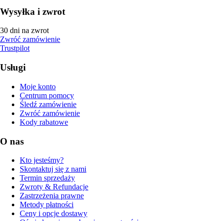
Wysyłka i zwrot
30 dni na zwrot
Zwróć zamówienie
Trustpilot
Usługi
Moje konto
Centrum pomocy
Śledź zamówienie
Zwróć zamówienie
Kody rabatowe
O nas
Kto jesteśmy?
Skontaktuj się z nami
Termin sprzedaży
Zwroty & Refundacje
Zastrzeżenia prawne
Metody płatności
Ceny i opcje dostawy