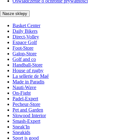
Oświadczenie o ochronie prywatności
Nasze sklepy
Basket Center
Daily Bikers
Direct-Volley
Espace Golf
Foot-Store
Galop-Store
Golf and co
Handball-Store
House of rugby
La sellerie de Maé
Made in Paradis
Nauti-Wave
On-Fight
Padel-Expert
Pecheur-Store
Pet and Garden
Slowood Interior
Smash-Expert
Sneak'In
Sneakids
Sport is good