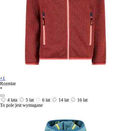
+1
Rozmiar
*
4 lata
5 lat
6 lat
14 lat
16 lat
To pole jest wymagane