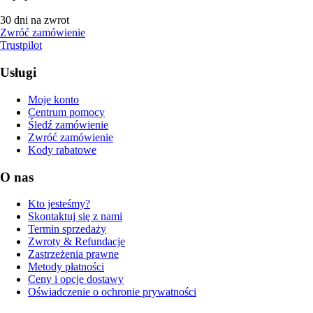
30 dni na zwrot
Zwróć zamówienie
Trustpilot
Usługi
Moje konto
Centrum pomocy
Śledź zamówienie
Zwróć zamówienie
Kody rabatowe
O nas
Kto jesteśmy?
Skontaktuj się z nami
Termin sprzedaży
Zwroty & Refundacje
Zastrzeżenia prawne
Metody płatności
Ceny i opcje dostawy
Oświadczenie o ochronie prywatności