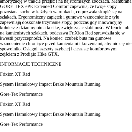
amortyzację w trakcie przejść i na najstromszych zboczach. Membrana
GORE-TEX ePE Extended Comfort zapewnia, że twoje stopy
pozostaną suche w każdych warunkach, co pozwala skupić się na
szlakach. Ergonomiczny zapiętek i gumowe wzmocnienie z tyłu
zapewniają doskonałe trzymanie stopy, podczas gdy innowacyjny
kołnierz z dzianiny otula kostkę, zwiększając stabilność. W błocie lub
na kamienistych szlakach, podeszwa FriXion Red sprawdziła się w
kwestii przyczepności. Na koniec, czubek buta ma gumowe
wzmocnienie chroniące przed kamieniami i korzeniami, aby nic cię nie
spowolniło. Osiągnij szczyty szybciej i ciesz się komfortowym
zejściem z Prodigio Hike GTX.
INFORMACJE TECHNICZNE
Frixion XT Red
System Hamulcowy Impact Brake Mountain Running
Gore-Tex Performance
Frixion XT Red
System Hamulcowy Impact Brake Mountain Running
Gore-Tex Performance