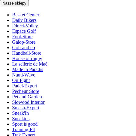
Nasze sklepy
Basket Center
Daily Bikers
Direct-Volley
Espace Golf
Foot-Store
Galop-Store
Golf and co
Handball-Store
House of rugby
La sellerie de Maé
Made in Paradis
Nauti-Wave
On-Fight
Padel-Expert
Pecheur-Store
Pet and Garden
Slowood Interior
Smash-Expert
Sneak'In
Sneakids
Sport is good
Training-Fit
Trek Expert