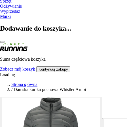
Sprzęt
Odżywianie
Wyprzedaż
Marki
Dodawanie do koszyka...
Suma częściowa koszyka
Zobacz mój koszyk
Kontynuuj zakupy
Loading...
Strona główna
/
Damska kurtka puchowa Whistler Arubi