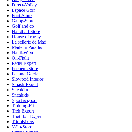
Direct-Volley
Espace Golf
Foot-Store
Galop-Store
Golf and co
Handball-Store
House of rugby
La sellerie de Maé
Made in Paradis
Nauti-Wave
On-Fight
Padel-Expert
Pecheur-Store
Pet and Garden
Slowood Interior
Smash-Expert
Sneak'In
Sneakids
Sport is good
Training-Fit
Trek Expert
Triathlon-Expert
TripnBikers
Vélo-Store