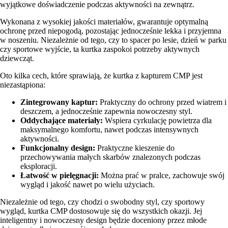
wyjątkowe doświadczenie podczas aktywności na zewnątrz.
Wykonana z wysokiej jakości materiałów, gwarantuje optymalną
ochronę przed niepogodą, pozostając jednocześnie lekka i przyjemna
w noszeniu. Niezależnie od tego, czy to spacer po lesie, dzień w parku
czy sportowe wyjście, ta kurtka zaspokoi potrzeby aktywnych
dziewcząt.
Oto kilka cech, które sprawiają, że kurtka z kapturem CMP jest
niezastąpiona:
Zintegrowany kaptur:
Praktyczny do ochrony przed wiatrem i
deszczem, a jednocześnie zapewnia nowoczesny styl.
Oddychające materiały:
Wspiera cyrkulację powietrza dla
maksymalnego komfortu, nawet podczas intensywnych
aktywności.
Funkcjonalny design:
Praktyczne kieszenie do
przechowywania małych skarbów znalezonych podczas
eksploracji.
Łatwość w pielęgnacji:
Można prać w pralce, zachowuje swój
wygląd i jakość nawet po wielu użyciach.
Niezależnie od tego, czy chodzi o swobodny styl, czy sportowy
wygląd, kurtka CMP dostosowuje się do wszystkich okazji. Jej
inteligentny i nowoczesny design będzie doceniony przez młode