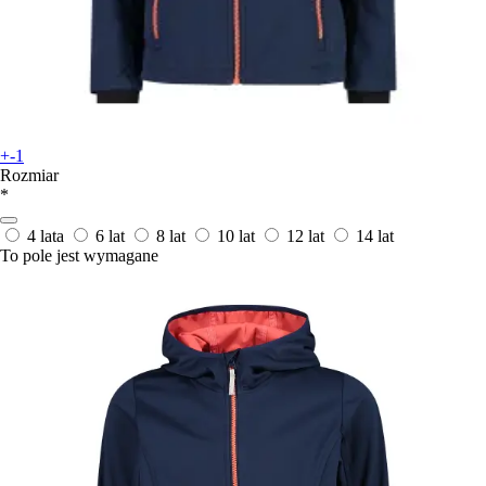
+-1
Rozmiar
*
4 lata
6 lat
8 lat
10 lat
12 lat
14 lat
To pole jest wymagane