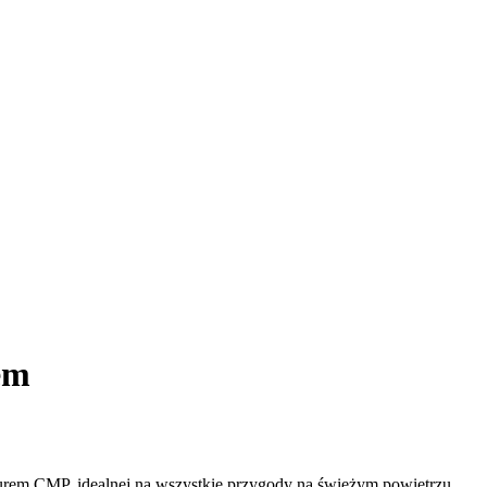
em
pturem CMP, idealnej na wszystkie przygody na świeżym powietrzu.