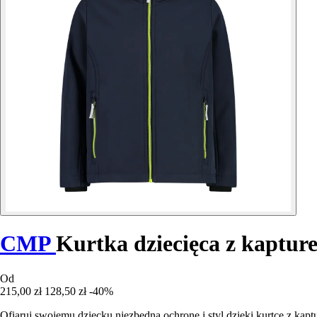
CMP
Kurtka dziecięca z kaptur
Od
215,00 zł
128,50 zł
-40%
Ofiaruj swojemu dziecku niezbędną ochronę i styl dzięki kurtce z ka