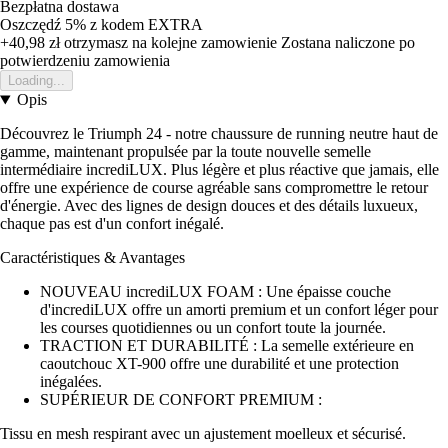
Bezpłatna dostawa
Oszczędź 5%
z kodem
EXTRA
+40,98 zł
otrzymasz na kolejne zamowienie
Zostana naliczone po
potwierdzeniu zamowienia
Loading...
Opis
Découvrez le Triumph 24 - notre chaussure de running neutre haut de
gamme, maintenant propulsée par la toute nouvelle semelle
intermédiaire incrediLUX. Plus légère et plus réactive que jamais, elle
offre une expérience de course agréable sans compromettre le retour
d'énergie. Avec des lignes de design douces et des détails luxueux,
chaque pas est d'un confort inégalé.
Caractéristiques & Avantages
NOUVEAU incrediLUX FOAM : Une épaisse couche
d'incrediLUX offre un amorti premium et un confort léger pour
les courses quotidiennes ou un confort toute la journée.
TRACTION ET DURABILITÉ : La semelle extérieure en
caoutchouc XT-900 offre une durabilité et une protection
inégalées.
SUPÉRIEUR DE CONFORT PREMIUM :
Tissu en mesh respirant avec un ajustement moelleux et sécurisé.