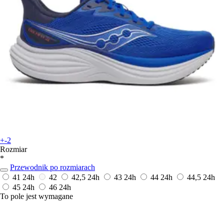
+-2
Rozmiar
*
Przewodnik po rozmiarach
41
24h
42
42,5
24h
43
24h
44
24h
44,5
24h
45
24h
46
24h
To pole jest wymagane