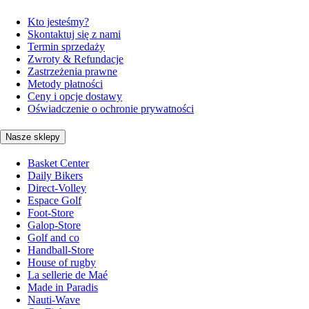
Kto jesteśmy?
Skontaktuj się z nami
Termin sprzedaży
Zwroty & Refundacje
Zastrzeżenia prawne
Metody płatności
Ceny i opcje dostawy
Oświadczenie o ochronie prywatności
Nasze sklepy
Basket Center
Daily Bikers
Direct-Volley
Espace Golf
Foot-Store
Galop-Store
Golf and co
Handball-Store
House of rugby
La sellerie de Maé
Made in Paradis
Nauti-Wave