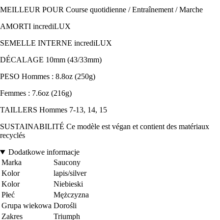
MEILLEUR POUR Course quotidienne / Entraînement / Marche
AMORTI incrediLUX
SEMELLE INTERNE incrediLUX
DÉCALAGE 10mm (43/33mm)
PESO Hommes : 8.8oz (250g)
Femmes : 7.6oz (216g)
TAILLERS Hommes 7-13, 14, 15
SUSTAINABILITÉ Ce modèle est végan et contient des matériaux
recyclés
Dodatkowe informacje
Marka
Saucony
Kolor
lapis/silver
Kolor
Niebieski
Płeć
Mężczyzna
Grupa wiekowa
Dorośli
Zakres
Triumph