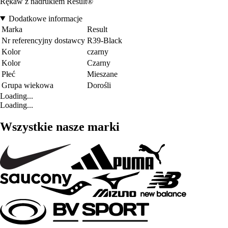
Rękaw z nadrukiem Result®
Dodatkowe informacje
Marka
Result
Nr referencyjny dostawcy
R39-Black
Kolor
czarny
Kolor
Czarny
Płeć
Mieszane
Grupa wiekowa
Dorośli
Loading...
Loading...
Wszystkie nasze marki