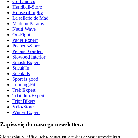
Golf and co
Handball-Store
House of rugby
La sellerie de Maé
Made in Paradis
Nauti-Wave
On-Fight
Padel-Expert
Pecheur-Store
Pet and Garden
Slowood Interior
Smash-Expert
Sneak'In
Sneakids
Sport is good
Training-Fit
Trek Expert
Triathlon-Expert
TripnBikers
Vélo-Store
Winter-Expert
Zapisz się do naszego newslettera
Skorzystaj z 10% zniżki, zapisując się do naszego newslettera