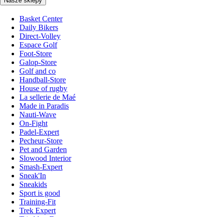
Nasze sklepy
Basket Center
Daily Bikers
Direct-Volley
Espace Golf
Foot-Store
Galop-Store
Golf and co
Handball-Store
House of rugby
La sellerie de Maé
Made in Paradis
Nauti-Wave
On-Fight
Padel-Expert
Pecheur-Store
Pet and Garden
Slowood Interior
Smash-Expert
Sneak'In
Sneakids
Sport is good
Training-Fit
Trek Expert