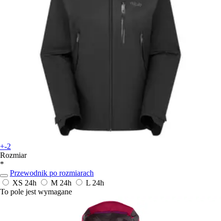
+-2
Rozmiar
*
Przewodnik po rozmiarach
XS
24h
M
24h
L
24h
To pole jest wymagane