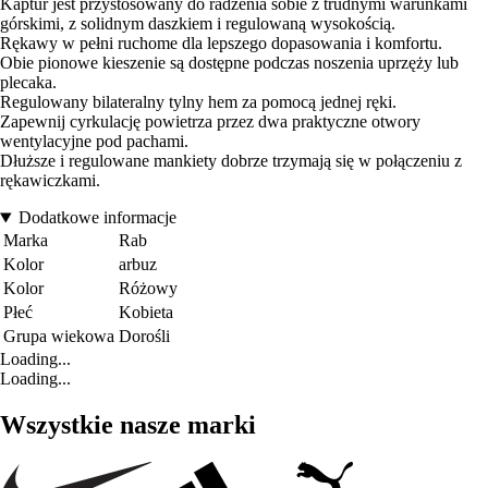
Kaptur jest przystosowany do radzenia sobie z trudnymi warunkami
górskimi, z solidnym daszkiem i regulowaną wysokością.
Rękawy w pełni ruchome dla lepszego dopasowania i komfortu.
Obie pionowe kieszenie są dostępne podczas noszenia uprzęży lub
plecaka.
Regulowany bilateralny tylny hem za pomocą jednej ręki.
Zapewnij cyrkulację powietrza przez dwa praktyczne otwory
wentylacyjne pod pachami.
Dłuższe i regulowane mankiety dobrze trzymają się w połączeniu z
rękawiczkami.
Dodatkowe informacje
Marka
Rab
Kolor
arbuz
Kolor
Różowy
Płeć
Kobieta
Grupa wiekowa
Dorośli
Loading...
Loading...
Wszystkie nasze marki