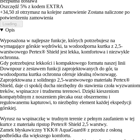
Bezpłatna dostawa
Oszczędź 5%
z kodem
EXTRA
+34,50 zł
otrzymasz na kolejne zamowienie
Zostana naliczone po
potwierdzeniu zamowienia
Loading...
Opis
Wyposażona w najlepsze funkcje, których potrzebujesz na
wymagające górskie wędrówki, ta wodoodporna kurtka z 2,5-
warstwowego Pertex® Shield jest lekka, komfortowa i niezwykle
ochronna.
Gdy potrzebujesz lekkości i kompaktowego formatu naszej linii
Downpour z zestawem funkcji zaprojektowanych do gór, ta
wodoodporna kurtka ochronna oferuje idealną równowagę.
Zaprojektowana z solidnego 2,5-warstwowego materiału Pertex®
Shield, daje ci spokój ducha niezbędny do stawienia czoła wyzwaniom
treków, wspinaczce i trudnemu terenowi. Dzięki kieszeniom
kompatybilnym z noszeniem plecaka oraz obszernemu i
regulowanemu kapturowi, to niezbędny element każdej ekspedycji
górskiej.
Wyrusz na wspinaczkę w trudnym terenie z pełnym zaufaniem w tej
kurtce z materiału ripstop Pertex® Shield 2,5 warstwy.
Zamek błyskawiczny YKK® AquaGuard® z przodu z osłoną
podbródka dla większego komfortu.