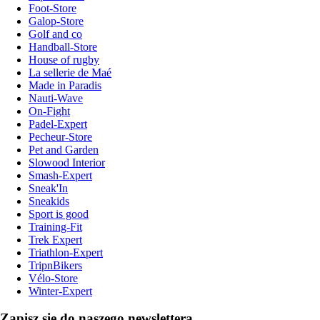
Foot-Store
Galop-Store
Golf and co
Handball-Store
House of rugby
La sellerie de Maé
Made in Paradis
Nauti-Wave
On-Fight
Padel-Expert
Pecheur-Store
Pet and Garden
Slowood Interior
Smash-Expert
Sneak'In
Sneakids
Sport is good
Training-Fit
Trek Expert
Triathlon-Expert
TripnBikers
Vélo-Store
Winter-Expert
Zapisz się do naszego newslettera