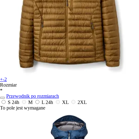
+-2
Rozmiar
*
Przewodnik po rozmiarach
S
24h
M
L
24h
XL
2XL
To pole jest wymagane