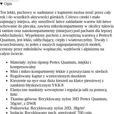
Opis
Ten lekki, puchowy w nadmiarze z kapturem można nosić przez cały
rok i do wszelkich aktywności górskich. Celowo cienki i mało
zajmujący miejsca, aby umożliwić łatwe zakładanie warstw lub łatwe
schowanie do plecaka, zawiera mikrokompartmenty w okolicy tułowia
i ramion oraz nanokompartamenty (mniejsze) pod pachami dla lepszej
oddychalności. Wypełniony puchem z zewnętrzną warstwą z Pertex®
Quantum, jest lekki, oddychający, ciepły i wiatroszczelny. Trwały i
wszechstronny, to jeden z naszych najpopularniejszych modeli,
ceniony przez miłośników wspinaczki, wędrówek i alpinizmu na
całym świecie.
Materiały: nylon ripstop Pertex Quantum, miękki i
kompresowalny
Mini i mikro-kompartmenty lekkie z przeszyciami w strefach
Regulowany kaptur z wzmocnionym daszkiem
Kieszenie na ręce oraz duża kieszeń na klatce piersiowej z
zamkiem błyskawicznym YKK®
Elastyczne mankiety wewnętrzne i regulacja talii za pomocą
linki
Tkanina główna: Recyklowany nylon 30D Pertex Quantum,
50g/m², z DWR
Podszewka: Recyklowany nylon 20D, 38g/m²
Izolacja: Recyklowany puch, sprężystość 700 cuin,