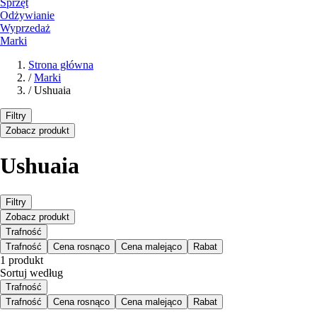
Sprzęt
Odżywianie
Wyprzedaż
Marki
Strona główna
/
Marki
/
Ushuaia
Filtry
Zobacz produkt
Ushuaia
Filtry
Zobacz produkt
Trafność
Trafność
Cena rosnąco
Cena malejąco
Rabat
1 produkt
Sortuj według
Trafność
Trafność
Cena rosnąco
Cena malejąco
Rabat