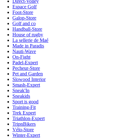
Direct-Volley
Espace Golf
Foot-Store
Galop-Store
Golf and co
Handball-Store
House of rugby
La sellerie de Maé
Made in Paradis
Nauti-Wave
On-Fight
Padel-Expert
Pecheur-Store
Pet and Garden
Slowood Interior
Smash-Expert
Sneak'In
Sneakids
Sport is good
Training-Fit
Trek Expert
Triathlon-Expert
TripnBikers
Vélo-Store
Winter-Expert