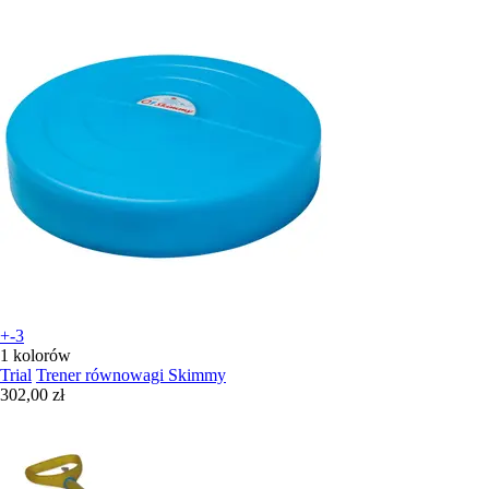
+-3
1 kolorów
Trial
Trener równowagi Skimmy
302,00 zł