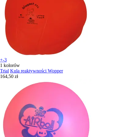
+-3
1 kolorów
Trial
Kula reaktywności Wopper
164,50 zł