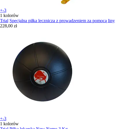
+-3
1 kolorów
Trial
Specjalna piłka lecznicza z prowadzeniem za pomocą liny
228,00 zł
+-3
1 kolorów
Trial
Piłka lekarska New Nemo 3 Kg