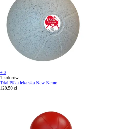
+-3
1 kolorów
Trial
Piłka lekarska New Nemo
128,50 zł