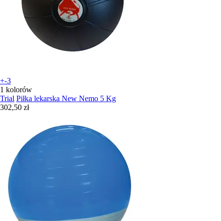
+-3
1 kolorów
Trial
Piłka lekarska New Nemo 5 Kg
302,50 zł