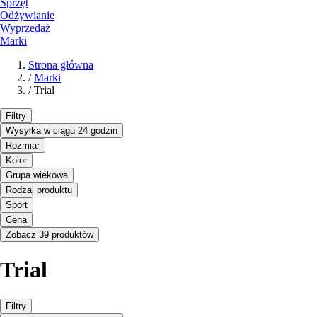
Sprzęt
Odżywianie
Wyprzedaż
Marki
Strona główna
/
Marki
/
Trial
Filtry
Wysyłka w ciągu 24 godzin
Rozmiar
Kolor
Grupa wiekowa
Rodzaj produktu
Sport
Cena
Zobacz 39 produktów
Trial
Filtry