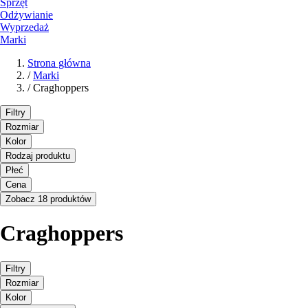
Sprzęt
Odżywianie
Wyprzedaż
Marki
Strona główna
/
Marki
/
Craghoppers
Filtry
Rozmiar
Kolor
Rodzaj produktu
Płeć
Cena
Zobacz 18 produktów
Craghoppers
Filtry
Rozmiar
Kolor