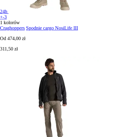
24h
+-3
1 kolorów
Craghoppers
Spodnie cargo NosiLife III
Od
474,00 zł
311,50 zł