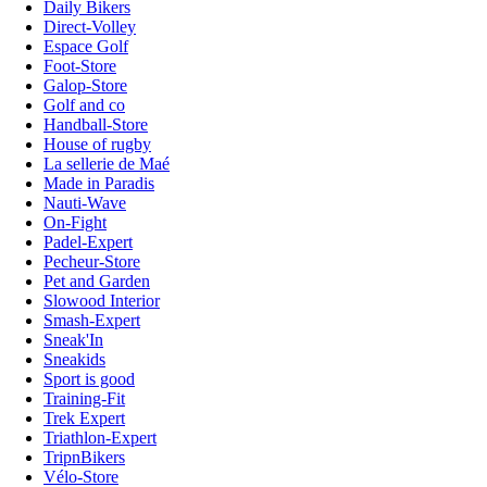
Daily Bikers
Direct-Volley
Espace Golf
Foot-Store
Galop-Store
Golf and co
Handball-Store
House of rugby
La sellerie de Maé
Made in Paradis
Nauti-Wave
On-Fight
Padel-Expert
Pecheur-Store
Pet and Garden
Slowood Interior
Smash-Expert
Sneak'In
Sneakids
Sport is good
Training-Fit
Trek Expert
Triathlon-Expert
TripnBikers
Vélo-Store